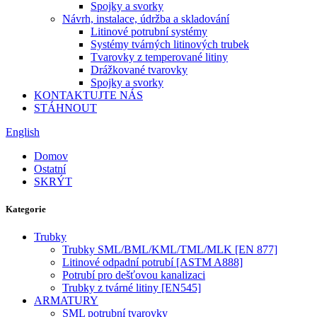
Spojky a svorky
Návrh, instalace, údržba a skladování
Litinové potrubní systémy
Systémy tvárných litinových trubek
Tvarovky z temperované litiny
Drážkované tvarovky
Spojky a svorky
KONTAKTUJTE NÁS
STÁHNOUT
English
Domov
Ostatní
SKRÝT
Kategorie
Trubky
Trubky SML/BML/KML/TML/MLK [EN 877]
Litinové odpadní potrubí [ASTM A888]
Potrubí pro dešťovou kanalizaci
Trubky z tvárné litiny [EN545]
ARMATURY
SML potrubní tvarovky