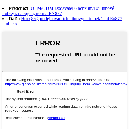
Předchozí:
OEM/ODM Dodavatel 6inchx3m/10′ litinové
trubky s nábojem, norma EN877
Další:
Horký výprodej továrních litinových trubek Tml En877
Hubless