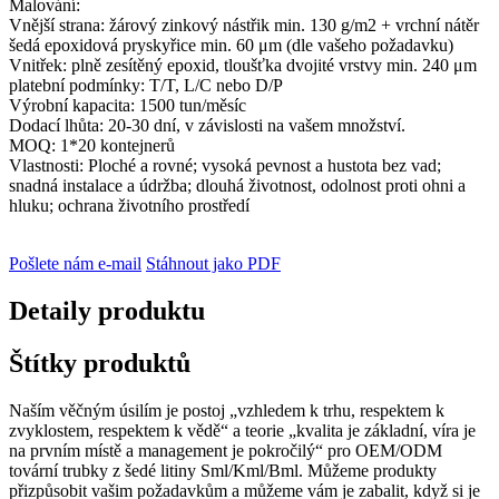
Malování:
Vnější strana: žárový zinkový nástřik min. 130 g/m2 + vrchní nátěr
šedá epoxidová pryskyřice min. 60 μm (dle vašeho požadavku)
Vnitřek: plně zesítěný epoxid, tloušťka dvojité vrstvy min. 240 μm
platební podmínky: T/T, L/C nebo D/P
Výrobní kapacita: 1500 tun/měsíc
Dodací lhůta: 20-30 dní, v závislosti na vašem množství.
MOQ: 1*20 kontejnerů
Vlastnosti: Ploché a rovné; vysoká pevnost a hustota bez vad;
snadná instalace a údržba; dlouhá životnost, odolnost proti ohni a
hluku; ochrana životního prostředí
Pošlete nám e-mail
Stáhnout jako PDF
Detaily produktu
Štítky produktů
Naším věčným úsilím je postoj „vzhledem k trhu, respektem k
zvyklostem, respektem k vědě“ a teorie „kvalita je základní, víra je
na prvním místě a management je pokročilý“ pro OEM/ODM
tovární trubky z šedé litiny Sml/Kml/Bml. Můžeme produkty
přizpůsobit vašim požadavkům a můžeme vám je zabalit, když si je