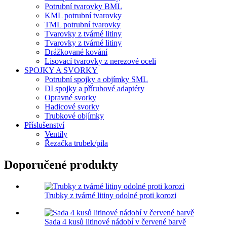
Potrubní tvarovky BML
KML potrubní tvarovky
TML potrubní tvarovky
Tvarovky z tvárné litiny
Tvarovky z tvárné litiny
Drážkované kování
Lisovací tvarovky z nerezové oceli
SPOJKY A SVORKY
Potrubní spojky a objímky SML
DI spojky a přírubové adaptéry
Opravné svorky
Hadicové svorky
Trubkové objímky
Příslušenství
Ventily
Řezačka trubek/pila
Doporučené produkty
Trubky z tvárné litiny odolné proti korozi
Sada 4 kusů litinové nádobí v červené barvě