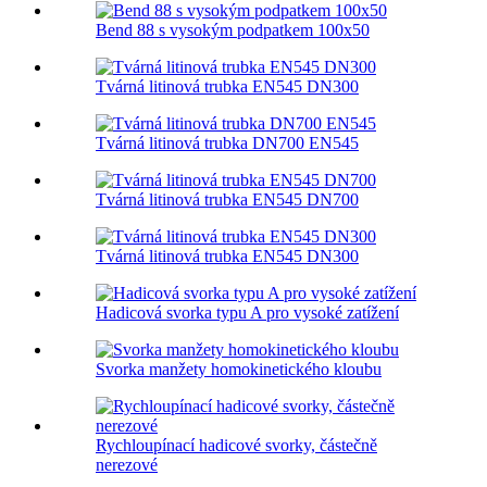
Bend 88 s vysokým podpatkem 100x50
Tvárná litinová trubka EN545 DN300
Tvárná litinová trubka DN700 EN545
Tvárná litinová trubka EN545 DN700
Tvárná litinová trubka EN545 DN300
Hadicová svorka typu A pro vysoké zatížení
Svorka manžety homokinetického kloubu
Rychloupínací hadicové svorky, částečně
nerezové