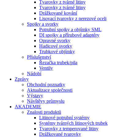
Tvarovky z tvárné litiny
Tvarovky z tvárné litiny
Drážkované kování
Lisovací tvarovky z nerezové oceli
Spojky a svorky
Potrubní spojky a objímky SML
DI spojky a přírubové adaptéry
Opravné svorky
Hadicové svorky
Trubkové objímky
Příslušenství
Řezačka trubek/pila
Ventily
Nádobí
Zprávy
Obchodní poznatky
Aktualizace společnosti
Výstavy
Návštěvy průmyslu
AKADEMIE
Znalosti produktů
Litinové potrubní systémy
Systémy tvárných litinových trubek
Tvarovky z temperované litiny
Drážkované tvarovky