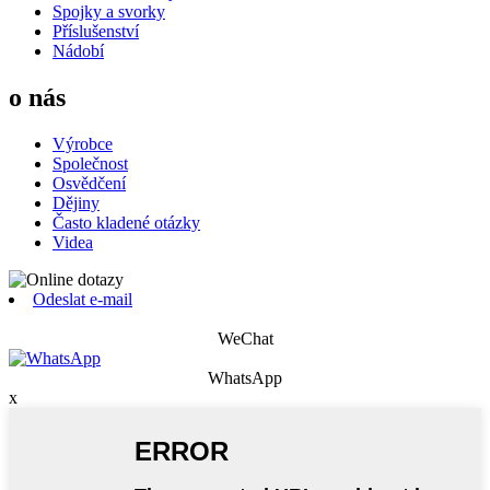
Spojky a svorky
Příslušenství
Nádobí
o nás
Výrobce
Společnost
Osvědčení
Dějiny
Často kladené otázky
Videa
Odeslat e-mail
WeChat
WhatsApp
x