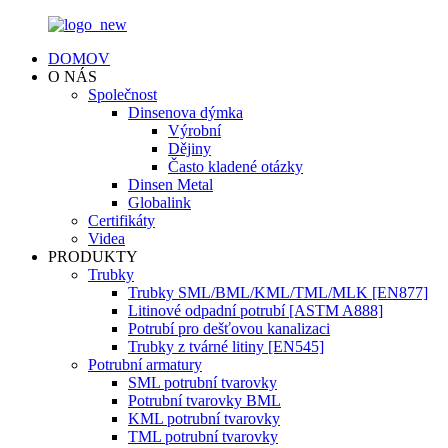
DOMOV
O NÁS
Společnost
Dinsenova dýmka
Výrobní
Dějiny
Často kladené otázky
Dinsen Metal
Globalink
Certifikáty
Videa
PRODUKTY
Trubky
Trubky SML/BML/KML/TML/MLK [EN877]
Litinové odpadní potrubí [ASTM A888]
Potrubí pro dešťovou kanalizaci
Trubky z tvárné litiny [EN545]
Potrubní armatury
SML potrubní tvarovky
Potrubní tvarovky BML
KML potrubní tvarovky
TML potrubní tvarovky