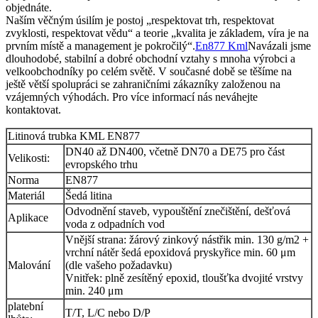
objednáte.
Naším věčným úsilím je postoj „respektovat trh, respektovat
zvyklosti, respektovat vědu“ a teorie „kvalita je základem, víra je na
prvním místě a management je pokročilý“.
En877 Kml
Navázali jsme
dlouhodobé, stabilní a dobré obchodní vztahy s mnoha výrobci a
velkoobchodníky po celém světě. V současné době se těšíme na
ještě větší spolupráci se zahraničními zákazníky založenou na
vzájemných výhodách. Pro více informací nás neváhejte
kontaktovat.
Litinová trubka KML EN877
DN40 až DN400, včetně DN70 a DE75 pro část
Velikosti:
evropského trhu
Norma
EN877
Materiál
Šedá litina
Odvodnění staveb, vypouštění znečištění, dešťová
Aplikace
voda z odpadních vod
Vnější strana: žárový zinkový nástřik min. 130 g/m2 +
vrchní nátěr šedá epoxidová pryskyřice min. 60 μm
Malování
(dle vašeho požadavku)
Vnitřek: plně zesítěný epoxid, tloušťka dvojité vrstvy
min. 240 μm
platební
T/T, L/C nebo D/P