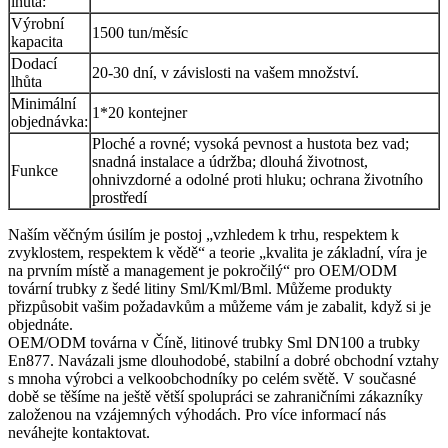
lhůta:
Výrobní
1500 tun/měsíc
kapacita
Dodací
20-30 dní, v závislosti na vašem množství.
lhůta
Minimální
1*20 kontejner
objednávka:
Ploché a rovné; vysoká pevnost a hustota bez vad;
snadná instalace a údržba; dlouhá životnost,
Funkce
ohnivzdorné a odolné proti hluku; ochrana životního
prostředí
Naším věčným úsilím je postoj „vzhledem k trhu, respektem k
zvyklostem, respektem k vědě“ a teorie „kvalita je základní, víra je
na prvním místě a management je pokročilý“ pro OEM/ODM
tovární trubky z šedé litiny Sml/Kml/Bml. Můžeme produkty
přizpůsobit vašim požadavkům a můžeme vám je zabalit, když si je
objednáte.
OEM/ODM továrna v Číně, litinové trubky Sml DN100 a trubky
En877. Navázali jsme dlouhodobé, stabilní a dobré obchodní vztahy
s mnoha výrobci a velkoobchodníky po celém světě. V současné
době se těšíme na ještě větší spolupráci se zahraničními zákazníky
založenou na vzájemných výhodách. Pro více informací nás
neváhejte kontaktovat.