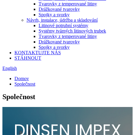
Tvarovky z temperované litiny
Drážkované tvarovky
Spojky a svorky
Návrh, instalace, údržba a skladování
Litinové potrubní systémy
Systémy tvárných litinových trubek
Tvarovky z temperované litiny
Drážkované tvarovky
Spojky a svorky
KONTAKTUJTE NÁS
STÁHNOUT
English
Domov
Společnost
Společnost
DINSEN IMPEX