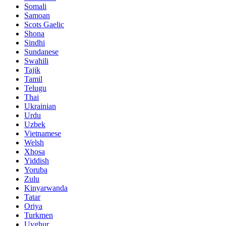
Somali
Samoan
Scots Gaelic
Shona
Sindhi
Sundanese
Swahili
Tajik
Tamil
Telugu
Thai
Ukrainian
Urdu
Uzbek
Vietnamese
Welsh
Xhosa
Yiddish
Yoruba
Zulu
Kinyarwanda
Tatar
Oriya
Turkmen
Uyghur