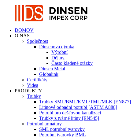
DOMOV
O NÁS
Společnost
Dinsenova dýmka
Výrobní
Dějiny
Často kladené otázky
Dinsen Metal
Globalink
Certifikáty
Videa
PRODUKTY
Trubky
Trubky SML/BML/KML/TML/MLK [EN877]
Litinové odpadní potrubí [ASTM A888]
Potrubí pro dešťovou kanalizaci
Trubky z tvárné litiny [EN545]
Potrubní armatury
SML potrubní tvarovky
Potrubní tvarovky BML