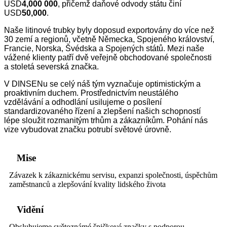
USD
4,
00
0 000
, přičemž daňové odvody státu činí
USD
50,0
00
.
Naše litinové trubky byly doposud exportovány do více než
30 zemí a regionů, včetně Německa, Spojeného království,
Francie, Norska, Švédska a Spojených států. Mezi naše
vážené klienty patří dvě veřejně obchodované společnosti
a stoletá severská značka.
V DINSENu se celý náš tým vyznačuje optimistickým a
proaktivním duchem. Prostřednictvím neustálého
vzdělávání a odhodlání usilujeme o posílení
standardizovaného řízení a zlepšení našich schopností
lépe sloužit rozmanitým trhům a zákazníkům. Pohání nás
vize vybudovat značku potrubí světové úrovně.
Mise
Závazek k zákaznickému servisu, expanzi společnosti, úspěchům
zaměstnanců a zlepšování kvality lidského života
Vidění
Obsluhujeme světoznámé špičkové značky s podporou