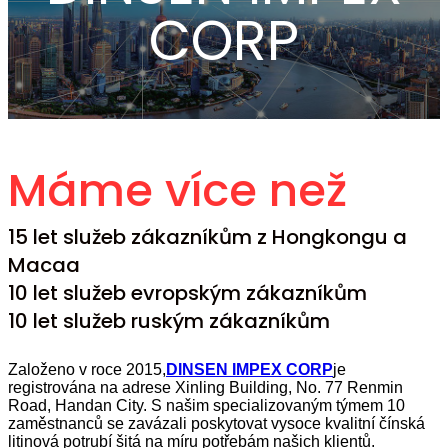
CORP
Máme více než
15 let služeb zákazníkům z Hongkongu a
Macaa
10 let služeb evropským zákazníkům
10 let služeb ruským zákazníkům
Založeno v roce 2015,
DINSEN IMPEX CORP
je
registrována na adrese Xinling Building, No. 77 Renmin
Road, Handan City. S našim specializovaným týmem 10
zaměstnanců se zavázali poskytovat vysoce kvalitní čínská
litinová potrubí šitá na míru potřebám našich klientů.