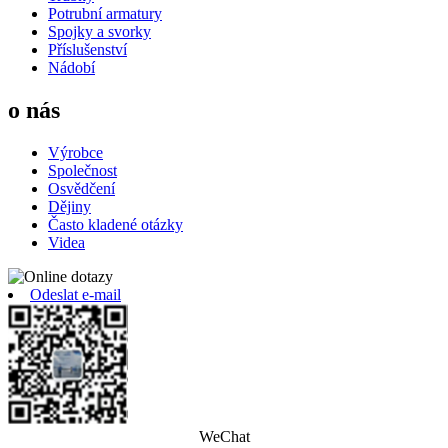
Potrubní armatury
Spojky a svorky
Příslušenství
Nádobí
o nás
Výrobce
Společnost
Osvědčení
Dějiny
Často kladené otázky
Videa
Odeslat e-mail
WeChat