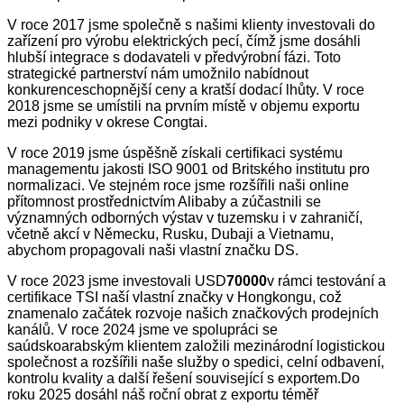
V roce 2017 jsme společně s našimi klienty investovali do
zařízení pro výrobu elektrických pecí, čímž jsme dosáhli
hlubší integrace s dodavateli v předvýrobní fázi. Toto
strategické partnerství nám umožnilo nabídnout
konkurenceschopnější ceny a kratší dodací lhůty. V roce
2018 jsme se umístili na prvním místě v objemu exportu
mezi podniky v okrese Congtai.
V roce 2019 jsme úspěšně získali certifikaci systému
managementu jakosti ISO 9001 od Britského institutu pro
normalizaci. Ve stejném roce jsme rozšířili naši online
přítomnost prostřednictvím Alibaby a zúčastnili se
významných odborných výstav v tuzemsku i v zahraničí,
včetně akcí v Německu, Rusku, Dubaji a Vietnamu,
abychom propagovali naši vlastní značku DS.
V roce 2023 jsme investovali USD
70
000
v rámci testování a
certifikace TSI naší vlastní značky v Hongkongu, což
znamenalo začátek rozvoje našich značkových prodejních
kanálů. V roce 2024 jsme ve spolupráci se
saúdskoarabským klientem založili mezinárodní logistickou
společnost a rozšířili naše služby o spedici, celní odbavení,
kontrolu kvality a další řešení související s exportem.
Do
roku 2025 dosáhl náš roční obrat z exportu téměř