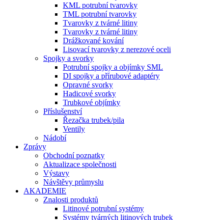
KML potrubní tvarovky
TML potrubní tvarovky
Tvarovky z tvárné litiny
Tvarovky z tvárné litiny
Drážkované kování
Lisovací tvarovky z nerezové oceli
Spojky a svorky
Potrubní spojky a objímky SML
DI spojky a přírubové adaptéry
Opravné svorky
Hadicové svorky
Trubkové objímky
Příslušenství
Řezačka trubek/pila
Ventily
Nádobí
Zprávy
Obchodní poznatky
Aktualizace společnosti
Výstavy
Návštěvy průmyslu
AKADEMIE
Znalosti produktů
Litinové potrubní systémy
Systémy tvárných litinových trubek