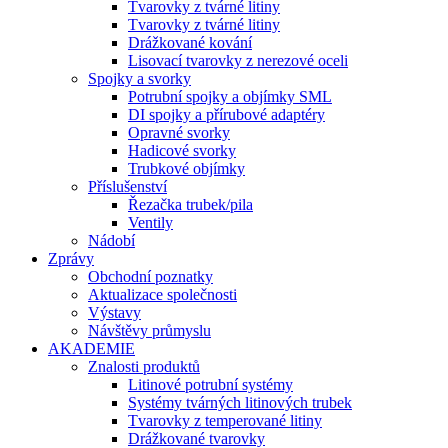
Tvarovky z tvárné litiny
Tvarovky z tvárné litiny
Drážkované kování
Lisovací tvarovky z nerezové oceli
Spojky a svorky
Potrubní spojky a objímky SML
DI spojky a přírubové adaptéry
Opravné svorky
Hadicové svorky
Trubkové objímky
Příslušenství
Řezačka trubek/pila
Ventily
Nádobí
Zprávy
Obchodní poznatky
Aktualizace společnosti
Výstavy
Návštěvy průmyslu
AKADEMIE
Znalosti produktů
Litinové potrubní systémy
Systémy tvárných litinových trubek
Tvarovky z temperované litiny
Drážkované tvarovky