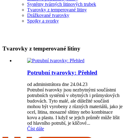
Systémy tvárných litinových trubek
Tvarovky z temperované litiny
Drážkované tvarovky
Spojky a svorky
Tvarovky z temperované litiny
Potrubní tvarovky: Přehled
od administrátora dne 24.04.23
Potrubní tvarovky jsou nezbytnými součástmi
potrubních systémů v obytných i průmyslových
budovách. Tyto malé, ale důležité součásti
mohou být vyrobeny z různých materiálů, jako je
ocel, litina, mosazné slitiny nebo kombinace
kovu a plastu. I když se jejich průměr může lišit
od hlavního potrubí, je klíčové...
Číst dále