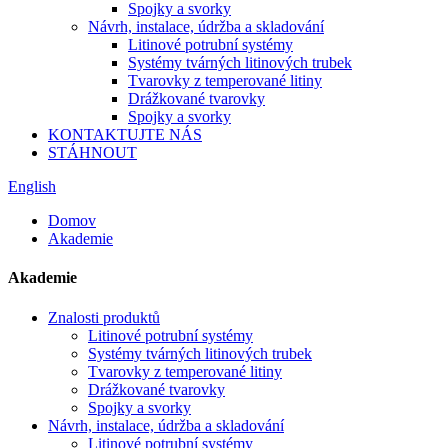
Spojky a svorky
Návrh, instalace, údržba a skladování
Litinové potrubní systémy
Systémy tvárných litinových trubek
Tvarovky z temperované litiny
Drážkované tvarovky
Spojky a svorky
KONTAKTUJTE NÁS
STÁHNOUT
English
Domov
Akademie
Akademie
Znalosti produktů
Litinové potrubní systémy
Systémy tvárných litinových trubek
Tvarovky z temperované litiny
Drážkované tvarovky
Spojky a svorky
Návrh, instalace, údržba a skladování
Litinové potrubní systémy