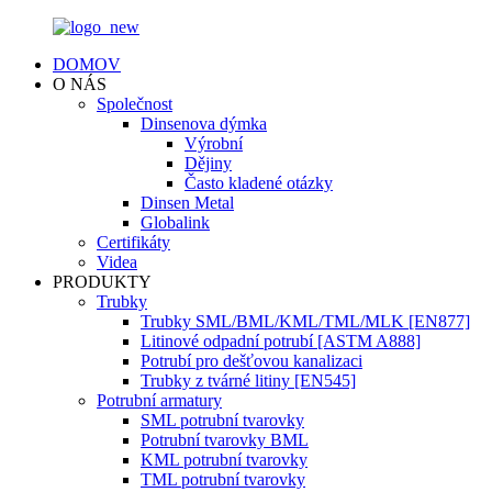
DOMOV
O NÁS
Společnost
Dinsenova dýmka
Výrobní
Dějiny
Často kladené otázky
Dinsen Metal
Globalink
Certifikáty
Videa
PRODUKTY
Trubky
Trubky SML/BML/KML/TML/MLK [EN877]
Litinové odpadní potrubí [ASTM A888]
Potrubí pro dešťovou kanalizaci
Trubky z tvárné litiny [EN545]
Potrubní armatury
SML potrubní tvarovky
Potrubní tvarovky BML
KML potrubní tvarovky
TML potrubní tvarovky