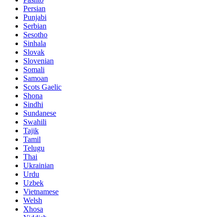
Persian
Punjabi
Serbian
Sesotho
Sinhala
Slovak
Slovenian
Somali
Samoan
Scots Gaelic
Shona
Sindhi
Sundanese
Swahili
Tajik
Tamil
Telugu
Thai
Ukrainian
Urdu
Uzbek
Vietnamese
Welsh
Xhosa