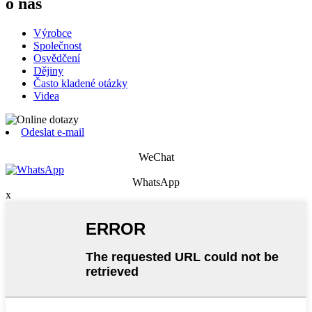
o nás
Výrobce
Společnost
Osvědčení
Dějiny
Často kladené otázky
Videa
Odeslat e-mail
WeChat
WhatsApp
x