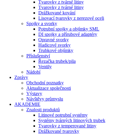
Tvarovky z tvárné litiny
Tvarovky z tvárné litiny
Drážkované kování
Lisovací tvarovky z nerezové oceli
Spojky a svorky
Potrubní spojky a objímky SML
DI spojky a přírubové adaptéry
Opravné svorky
Hadicové svorky
Trubkové objímky
Příslušenství
Řezačka trubek/pila
Ventily
Nádobí
Zprávy
Obchodní poznatky
Aktualizace společnosti
Výstavy
Návštěvy průmyslu
AKADEMIE
Znalosti produktů
Litinové potrubní systémy
Systémy tvárných litinových trubek
Tvarovky z temperované litiny
Drážkované tvarovky