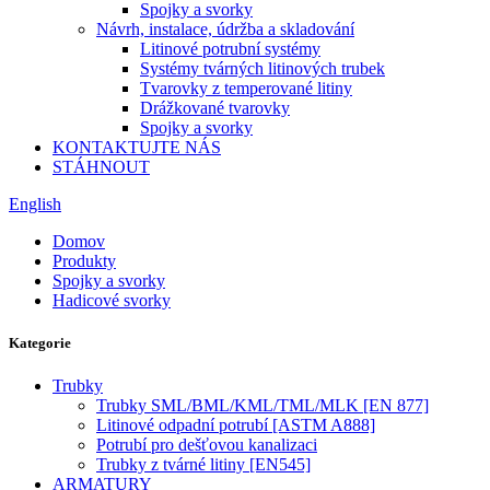
Spojky a svorky
Návrh, instalace, údržba a skladování
Litinové potrubní systémy
Systémy tvárných litinových trubek
Tvarovky z temperované litiny
Drážkované tvarovky
Spojky a svorky
KONTAKTUJTE NÁS
STÁHNOUT
English
Domov
Produkty
Spojky a svorky
Hadicové svorky
Kategorie
Trubky
Trubky SML/BML/KML/TML/MLK [EN 877]
Litinové odpadní potrubí [ASTM A888]
Potrubí pro dešťovou kanalizaci
Trubky z tvárné litiny [EN545]
ARMATURY