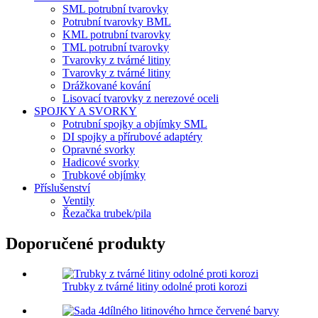
SML potrubní tvarovky
Potrubní tvarovky BML
KML potrubní tvarovky
TML potrubní tvarovky
Tvarovky z tvárné litiny
Tvarovky z tvárné litiny
Drážkované kování
Lisovací tvarovky z nerezové oceli
SPOJKY A SVORKY
Potrubní spojky a objímky SML
DI spojky a přírubové adaptéry
Opravné svorky
Hadicové svorky
Trubkové objímky
Příslušenství
Ventily
Řezačka trubek/pila
Doporučené produkty
Trubky z tvárné litiny odolné proti korozi