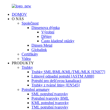
DOMOV
O NÁS
Společnost
Dinsenova dýmka
Výrobní
Dějiny
Často kladené otázky
Dinsen Metal
Globalink
Certifikáty
Videa
PRODUKTY
Trubky
Trubky SML/BML/KML/TML/MLK [EN877]
Litinové odpadní potrubí [ASTM A888]
Potrubí pro dešťovou kanalizaci
Trubky z tvárné litiny [EN545]
Potrubní armatury
SML potrubní tvarovky
Potrubní tvarovky BML
KML potrubní tvarovky
TML potrubní tvarovky