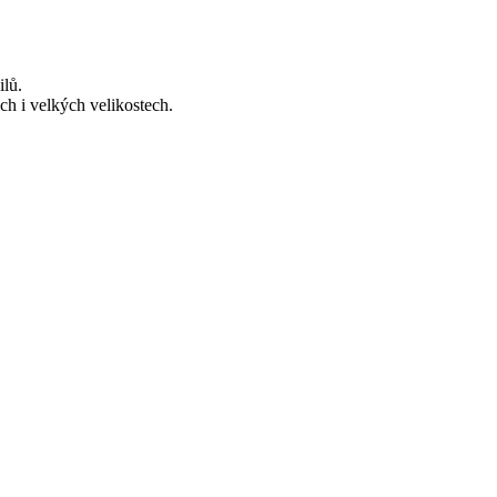
lů.
h i velkých velikostech.