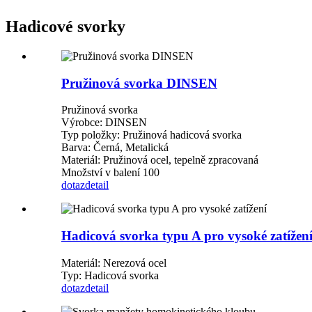
Hadicové svorky
Pružinová svorka DINSEN
Pružinová svorka
Výrobce: DINSEN
Typ položky: Pružinová hadicová svorka
Barva: Černá, Metalická
Materiál: Pružinová ocel, tepelně zpracovaná
Množství v balení 100
dotaz
detail
Hadicová svorka typu A pro vysoké zatížen
Materiál: Nerezová ocel
Typ: Hadicová svorka
dotaz
detail