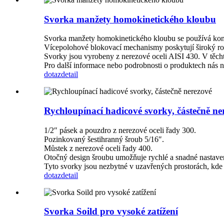
Svorka manžety homokinetického kloubu
Svorka manžety homokinetického kloubu se používá kon
Vícepolohové blokovací mechanismy poskytují široký rozs
Svorky jsou vyrobeny z nerezové oceli AISI 430. V těcht
Pro další informace nebo podrobnosti o produktech nás n
dotaz
detail
Rychloupínací hadicové svorky, částečně ne
1/2″ pásek a pouzdro z nerezové oceli řady 300.
Pozinkovaný šestihranný šroub 5/16″.
Můstek z nerezové oceli řady 400.
Otočný design šroubu umožňuje rychlé a snadné nastave
Tyto svorky jsou nezbytné v uzavřených prostorách, kde j
dotaz
detail
Svorka Soild pro vysoké zatížení