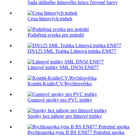
Sada 4dílného litinového hrnce červené barvy
Cena litinových trubek
Podpěrná svorka pro potrubí
DN125 SML Trubka Litinová trubka EN877
Litinové trubky SML DN50 EN877
Kombi-Kralle/CV/Rychlosvěrka
Gumové spojky pro PVC trubky
Spojky bez náboje pro litinové trubky
Rychlospojka typu B BS EN877 Potrubní spojka