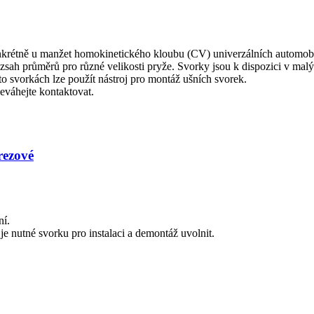
krétně u manžet homokinetického kloubu (CV) univerzálních automobi
ah průměrů pro různé velikosti pryže. Svorky jsou k dispozici v malýc
o svorkách lze použít nástroj pro montáž ušních svorek.
eváhejte kontaktovat.
rezové
ní.
e nutné svorku pro instalaci a demontáž uvolnit.