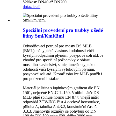
Velikost: DN40 až DN200
dotaz
detail
Speciální provedení pro trubky z šedé
litiny Sml/Kml/Bml
Odvodňovací potrubí pro mosty DS MLB
(BML) má typické vlastnosti odolnosti vůči
kyselým odpadním plynům, posypové soli atd. Je
vhodné pro speciální požadavky v oblasti
mostního stavitelství, silnic, tunelů s typickou
odolností vůči kyselým výfukovým plynům,
posypové soli atd. Kromě toho lze MLB použít i
pro podzemní instalaci.
Materiál je litina s lupínkovým grafitem dle EN
1561, nejméně EN-GJL-150. Vnitřní nátěr DS
MLB plně splňuje normu EN 877; vnější nátěr
odpovídá ZTV-ING část 4 ocelové konstrukce,
příloha A, tabulka A 4.3.2, konstrukční část č.
3.3.3. Jmenovité rozměry se pohybují od DN
100 do DN 500 nebo 600, délka 3000 mm.