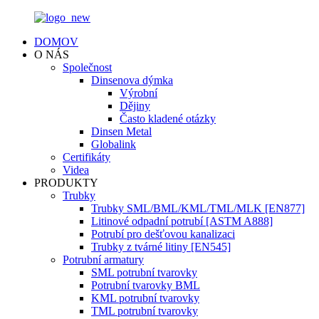
DOMOV
O NÁS
Společnost
Dinsenova dýmka
Výrobní
Dějiny
Často kladené otázky
Dinsen Metal
Globalink
Certifikáty
Videa
PRODUKTY
Trubky
Trubky SML/BML/KML/TML/MLK [EN877]
Litinové odpadní potrubí [ASTM A888]
Potrubí pro dešťovou kanalizaci
Trubky z tvárné litiny [EN545]
Potrubní armatury
SML potrubní tvarovky
Potrubní tvarovky BML
KML potrubní tvarovky
TML potrubní tvarovky