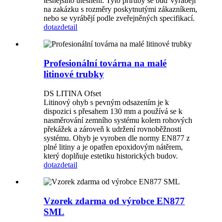
těsnějšího utěsnění. Tyto příruby se buď vyrábějí
na zakázku s rozměry poskytnutými zákazníkem,
nebo se vyrábějí podle zveřejněných specifikací.
dotaz
detail
Profesionální továrna na malé
litinové trubky
DS LITINA Ofset
Litinový ohyb s pevným odsazením je k
dispozici s přesahem 130 mm a používá se k
nasměrování zemního systému kolem rohových
překážek a zároveň k udržení rovnoběžnosti
systému. Ohyb je vyroben dle normy EN877 z
plné litiny a je opatřen epoxidovým nátěrem,
který doplňuje estetiku historických budov.
dotaz
detail
Vzorek zdarma od výrobce EN877
SML