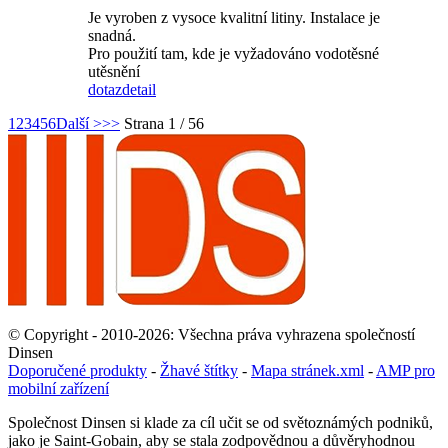
Je vyroben z vysoce kvalitní litiny. Instalace je
snadná.
Pro použití tam, kde je vyžadováno vodotěsné
utěsnění
dotaz
detail
1
2
3
4
5
6
Další >
>>
Strana 1 / 56
© Copyright - 2010-2026: Všechna práva vyhrazena společností
Dinsen
Doporučené produkty
-
Žhavé štítky
-
Mapa stránek.xml
-
AMP pro
mobilní zařízení
Společnost Dinsen si klade za cíl učit se od světoznámých podniků,
jako je Saint-Gobain, aby se stala zodpovědnou a důvěryhodnou