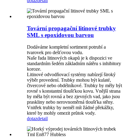
dotaz
detail
Tovární propagační litinové trubky
SML s epoxidovou barvou
Dodáváme kompletní sortiment potrubí a
tvarovek pro dešťovou vodu.
Naše řada litinových okapů je k dispozici ve
standardním šedém základním nátěru s inhibitory
koroze.
Litinové odvodňovací systémy nabízejí široký
výběr provedení. Trubky mohou být kulaté,
čtvercové nebo obdélníkové. Trubky by měly být
rovné s konstantní tloušťkou kovu. Vnější strana
by měla být rovná a bez zjevných vad, jako jsou
praskliny nebo nerovnoměrná tloušťka stěny.
Vnitřek trubky by neměl mít žádné překážky,
které by mohly omezit průtok vody.
dotaz
detail