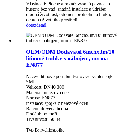
Vlastnosti: Ploché a rovné; vysoká pevnost a
hustota bez vad; snadná instalace a údržba;
dlouhá životnost, odolnost proti ohni a hluku;
ochrana životního prostředí
dotaz
detail
OEM/ODM Dodavatel 6inchx3m/10′
litinové trubky s nábojem, norma
EN877
Název: litinové potrubní tvarovky rychlospojka
SML
Velikost: DN40-300
Materiál: nerezová ocel
Norma: EN877
instalace: spojka z nerezové oceli
Balení: dřevěná bedna
Dodání: po moři
Trvanlivost: 50 let
Typ B: rychlospojka