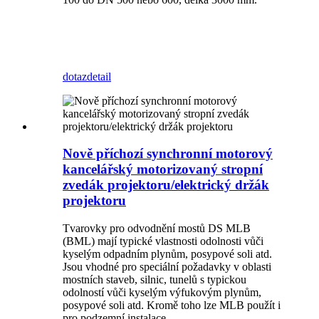
dotaz
detail
Nově příchozí synchronní motorový
kancelářský motorizovaný stropní
zvedák projektoru/elektrický držák
projektoru
Tvarovky pro odvodnění mostů DS MLB
(BML) mají typické vlastnosti odolnosti vůči
kyselým odpadním plynům, posypové soli atd.
Jsou vhodné pro speciální požadavky v oblasti
mostních staveb, silnic, tunelů s typickou
odolností vůči kyselým výfukovým plynům,
posypové soli atd. Kromě toho lze MLB použít i
pro podzemní instalace.