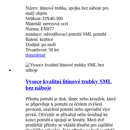
Název: litinová trubka, spojka bez náboje pro
malý objem
Velikost: DN40-300
Materiál: nerezová ocel
Norma: EN877
instalace: odvodňovací potrubí SML potrubí
Balení: krabice
Dodání: po moři
Trvanlivost: 50 let
dotaz
detail
Vysoce kvalitní litinové trubky SML
bez náboje
Příruba potrubí je disk, límec nebo kroužek, který
se připevňuje k potrubí za účelem zvýšení
pevnosti, uzavření potrubí nebo upevnění více
prvků. Obvykle se přivařují nebo šroubují ke
konci potrubí a spojují se šrouby. Mezi dvě
protilehlé příruby se vkládá těsnění pro zajištění