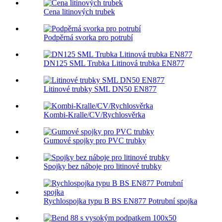
Cena litinových trubek
Podpěrná svorka pro potrubí
DN125 SML Trubka Litinová trubka EN877
Litinové trubky SML DN50 EN877
Kombi-Kralle/CV/Rychlosvěrka
Gumové spojky pro PVC trubky
Spojky bez náboje pro litinové trubky
Rychlospojka typu B BS EN877 Potrubní spojka