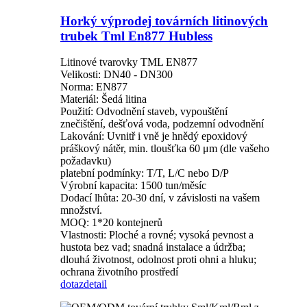
Horký výprodej továrních litinových
trubek Tml En877 Hubless
Litinové tvarovky TML EN877
Velikosti: DN40 - DN300
Norma: EN877
Materiál: Šedá litina
Použití: Odvodnění staveb, vypouštění
znečištění, dešťová voda, podzemní odvodnění
Lakování: Uvnitř i vně je hnědý epoxidový
práškový nátěr, min. tloušťka 60 μm (dle vašeho
požadavku)
platební podmínky: T/T, L/C nebo D/P
Výrobní kapacita: 1500 tun/měsíc
Dodací lhůta: 20-30 dní, v závislosti na vašem
množství.
MOQ: 1*20 kontejnerů
Vlastnosti: Ploché a rovné; vysoká pevnost a
hustota bez vad; snadná instalace a údržba;
dlouhá životnost, odolnost proti ohni a hluku;
ochrana životního prostředí
dotaz
detail