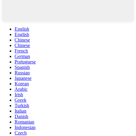
English
English
Chinese
Chinese
French
German
Portuguese
Spanish
Russian
Japanese
Korean
Arabic
Irish
Greek
Turkish
Italian
Danish
Romanian
Indonesian
Czech