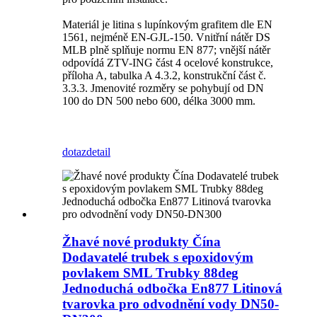
Materiál je litina s lupínkovým grafitem dle EN
1561, nejméně EN-GJL-150. Vnitřní nátěr DS
MLB plně splňuje normu EN 877; vnější nátěr
odpovídá ZTV-ING část 4 ocelové konstrukce,
příloha A, tabulka A 4.3.2, konstrukční část č.
3.3.3. Jmenovité rozměry se pohybují od DN
100 do DN 500 nebo 600, délka 3000 mm.
dotaz
detail
Žhavé nové produkty Čína
Dodavatelé trubek s epoxidovým
povlakem SML Trubky 88deg
Jednoduchá odbočka En877 Litinová
tvarovka pro odvodnění vody DN50-