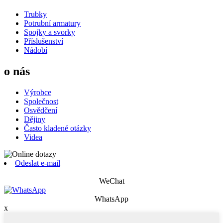
Trubky
Potrubní armatury
Spojky a svorky
Příslušenství
Nádobí
o nás
Výrobce
Společnost
Osvědčení
Dějiny
Často kladené otázky
Videa
Odeslat e-mail
WeChat
WhatsApp
x