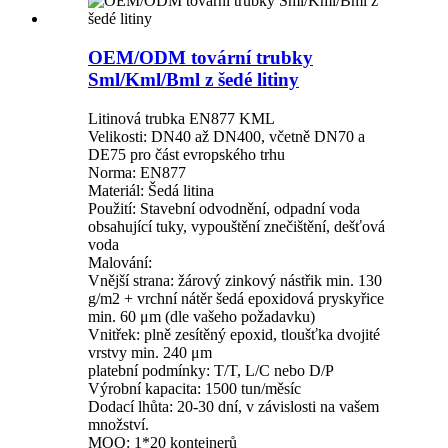
OEM/ODM tovární trubky
Sml/Kml/Bml z šedé litiny
Litinová trubka EN877 KML
Velikosti: DN40 až DN400, včetně DN70 a
DE75 pro část evropského trhu
Norma: EN877
Materiál: Šedá litina
Použití: Stavební odvodnění, odpadní voda
obsahující tuky, vypouštění znečištění, dešťová
voda
Malování:
Vnější strana: žárový zinkový nástřik min. 130
g/m2 + vrchní nátěr šedá epoxidová pryskyřice
min. 60 μm (dle vašeho požadavku)
Vnitřek: plně zesítěný epoxid, tloušťka dvojité
vrstvy min. 240 μm
platební podmínky: T/T, L/C nebo D/P
Výrobní kapacita: 1500 tun/měsíc
Dodací lhůta: 20-30 dní, v závislosti na vašem
množství.
MOQ: 1*20 kontejnerů