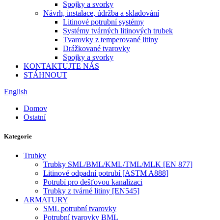
Spojky a svorky
Návrh, instalace, údržba a skladování
Litinové potrubní systémy
Systémy tvárných litinových trubek
Tvarovky z temperované litiny
Drážkované tvarovky
Spojky a svorky
KONTAKTUJTE NÁS
STÁHNOUT
English
Domov
Ostatní
Kategorie
Trubky
Trubky SML/BML/KML/TML/MLK [EN 877]
Litinové odpadní potrubí [ASTM A888]
Potrubí pro dešťovou kanalizaci
Trubky z tvárné litiny [EN545]
ARMATURY
SML potrubní tvarovky
Potrubní tvarovky BML