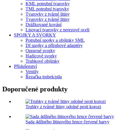
KML potrubní tvarovky
TML potrubní tvarovky
Tvarovky z tvárné litiny
Tvarovky z tvárné litiny
Drážkované kování
Lisovací tvarovky z nerezové oceli
SPOJKY A SVORKY
Potrubní spojky a objímky SML
DI spojky a přírubové adaptéry
Opravné svorky
Hadicové svorky
Trubkové objímky
Příslušenství
Ventily
Řezačka trubek/pila
Doporučené produkty
Trubky z tvárné litiny odolné proti korozi
Sada 4dílného litinového hrnce červené barvy