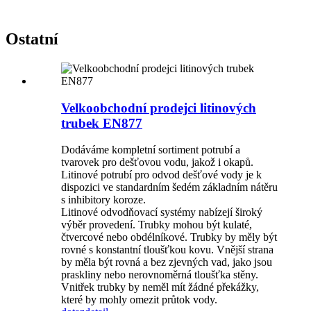
Ostatní
Velkoobchodní prodejci litinových
trubek EN877
Dodáváme kompletní sortiment potrubí a
tvarovek pro dešťovou vodu, jakož i okapů.
Litinové potrubí pro odvod dešťové vody je k
dispozici ve standardním šedém základním nátěru
s inhibitory koroze.
Litinové odvodňovací systémy nabízejí široký
výběr provedení. Trubky mohou být kulaté,
čtvercové nebo obdélníkové. Trubky by měly být
rovné s konstantní tloušťkou kovu. Vnější strana
by měla být rovná a bez zjevných vad, jako jsou
praskliny nebo nerovnoměrná tloušťka stěny.
Vnitřek trubky by neměl mít žádné překážky,
které by mohly omezit průtok vody.