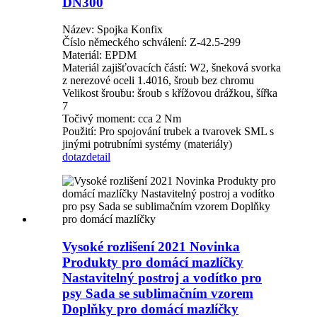
DN300
Název: Spojka Konfix
Číslo německého schválení: Z-42.5-299
Materiál: EPDM
Materiál zajišťovacích částí: W2, šneková svorka
z nerezové oceli 1.4016, šroub bez chromu
Velikost šroubu: šroub s křížovou drážkou, šířka
7
Točivý moment: cca 2 Nm
Použití: Pro spojování trubek a tvarovek SML s
jinými potrubními systémy (materiály)
dotaz
detail
Vysoké rozlišení 2021 Novinka
Produkty pro domácí mazlíčky
Nastavitelný postroj a vodítko pro
psy Sada se sublimačním vzorem
Doplňky pro domácí mazlíčky