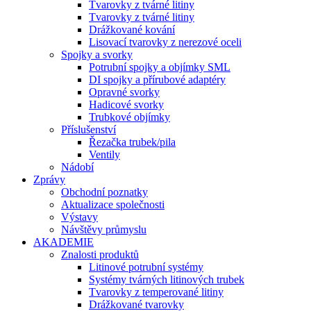
Tvarovky z tvárné litiny
Tvarovky z tvárné litiny
Drážkované kování
Lisovací tvarovky z nerezové oceli
Spojky a svorky
Potrubní spojky a objímky SML
DI spojky a přírubové adaptéry
Opravné svorky
Hadicové svorky
Trubkové objímky
Příslušenství
Řezačka trubek/pila
Ventily
Nádobí
Zprávy
Obchodní poznatky
Aktualizace společnosti
Výstavy
Návštěvy průmyslu
AKADEMIE
Znalosti produktů
Litinové potrubní systémy
Systémy tvárných litinových trubek
Tvarovky z temperované litiny
Drážkované tvarovky