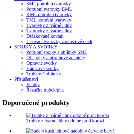
SML potrubní tvarovky
Potrubní tvarovky BML
KML potrubní tvarovky
TML potrubní tvarovky
Tvarovky z tvárné litiny
Tvarovky z tvárné litiny
Drážkované kování
Lisovací tvarovky z nerezové oceli
SPOJKY A SVORKY
Potrubní spojky a objímky SML
DI spojky a přírubové adaptéry
Opravné svorky
Hadicové svorky
Trubkové objímky
Příslušenství
Ventily
Řezačka trubek/pila
Doporučené produkty
Trubky z tvárné litiny odolné proti korozi