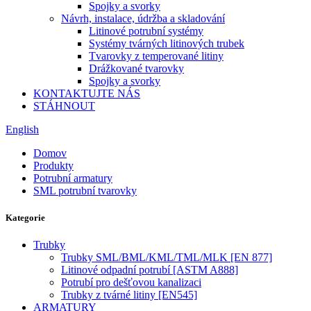
Spojky a svorky
Návrh, instalace, údržba a skladování
Litinové potrubní systémy
Systémy tvárných litinových trubek
Tvarovky z temperované litiny
Drážkované tvarovky
Spojky a svorky
KONTAKTUJTE NÁS
STÁHNOUT
English
Domov
Produkty
Potrubní armatury
SML potrubní tvarovky
Kategorie
Trubky
Trubky SML/BML/KML/TML/MLK [EN 877]
Litinové odpadní potrubí [ASTM A888]
Potrubí pro dešťovou kanalizaci
Trubky z tvárné litiny [EN545]
ARMATURY