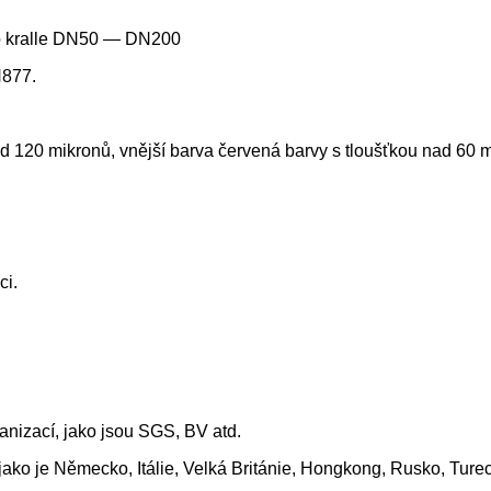
rip kralle DN50 — DN200
N877.
nad 120 mikronů, vnější barva červená barvy s tloušťkou nad 60 
ci.
anizací, jako jsou SGS, BV atd.
jako je Německo, Itálie, Velká Británie, Hongkong, Rusko, Ture