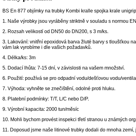
BS En 877 objímky na trubky Kombi kralle spojka krale unig
1. Naše výrobky jsou vyráběny striktně v souladu s normou E
2. Rozsah velikostí od DN50 do DN200, s 3 m/ks.
3. Lakování: vnitřní epoxidová barva žluté barvy s tloušťkou 
vám lak vyrobíme i dle vašich požadavků.
4. Délka/ks: 3m
5. Dodací lhůta: 7-15 dní, v závislosti na vašem množství.
6. Použití: používá se pro odpadní vodu/dešťovou vodu/ventila
7. Výhoda: vyhněte se znečištění, odolné proti hluku.
8. Platební podmínky: T/T, L/C nebo D/P.
9. Výrobní kapacita: 2000 tun/měsíc
10. Mohli bychom provést inspekci třetí stranou u známých org
11. Doposud jsme naše litinové trubky dodali do mnoha zemí, 