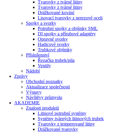
Tvarovky z tvárné litiny
Tvarovky z tvárné litiny
Drážkované kování
Lisovací tvarovky z nerezové oceli
Spojky a svorky
Potrubní spojky a objímky SML
DI spojky a přírubové adaptéry
Opravné svorky
Hadicové svorky
Trubkové objímky
Příslušenství
Řezačka trubek/pila
Ventily
Nádobí
Zprávy
Obchodní poznatky
Aktualizace společnosti
Výstavy
Návštěvy průmyslu
AKADEMIE
Znalosti produktů
Litinové potrubní systémy
Systémy tvárných litinových trubek
Tvarovky z temperované litiny
Drážkované tvarovky