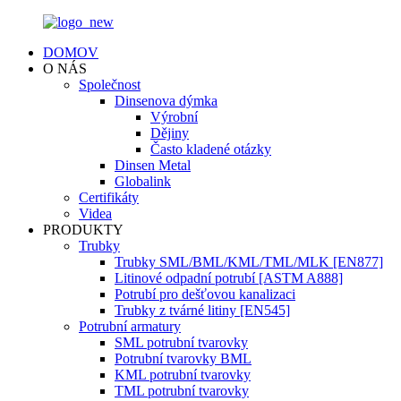
DOMOV
O NÁS
Společnost
Dinsenova dýmka
Výrobní
Dějiny
Často kladené otázky
Dinsen Metal
Globalink
Certifikáty
Videa
PRODUKTY
Trubky
Trubky SML/BML/KML/TML/MLK [EN877]
Litinové odpadní potrubí [ASTM A888]
Potrubí pro dešťovou kanalizaci
Trubky z tvárné litiny [EN545]
Potrubní armatury
SML potrubní tvarovky
Potrubní tvarovky BML
KML potrubní tvarovky
TML potrubní tvarovky