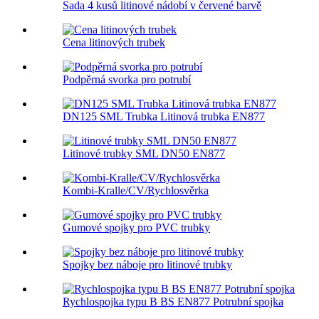
Sada 4 kusů litinové nádobí v červené barvě
Cena litinových trubek
Podpěrná svorka pro potrubí
DN125 SML Trubka Litinová trubka EN877
Litinové trubky SML DN50 EN877
Kombi-Kralle/CV/Rychlosvěrka
Gumové spojky pro PVC trubky
Spojky bez náboje pro litinové trubky
Rychlospojka typu B BS EN877 Potrubní spojka