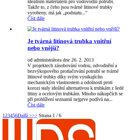
ideálním materiálem pro vodovodní potrubí.
Takže to, z čeho jsou tvárné litinové trubky
vyrobeny, má jak „podstatu...“
Číst dále
Je tvárná litinová trubka vnitřní
nebo vnější?
od administrátora dne 26. 2. 2013
V projektech zásobování vodou, odvodnění a
bezvýkopového protlačování potrubí se tvárné
litinové trubky díky svým vynikajícím
mechanickým vlastnostem a odolnosti proti
korozi staly ideální alternativou k trubkám z šedé
litiny a ocelovým trubkám. Mnoho nákupčích se
při prohlížení seznamů nejprve podívá na...
Číst dále
1
2
3
4
5
6
Další >
>>
Strana 1 / 6