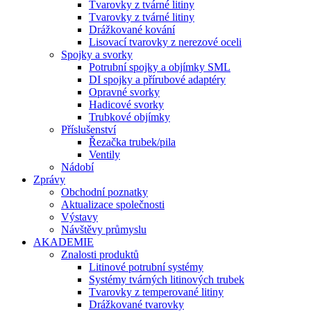
Tvarovky z tvárné litiny
Tvarovky z tvárné litiny
Drážkované kování
Lisovací tvarovky z nerezové oceli
Spojky a svorky
Potrubní spojky a objímky SML
DI spojky a přírubové adaptéry
Opravné svorky
Hadicové svorky
Trubkové objímky
Příslušenství
Řezačka trubek/pila
Ventily
Nádobí
Zprávy
Obchodní poznatky
Aktualizace společnosti
Výstavy
Návštěvy průmyslu
AKADEMIE
Znalosti produktů
Litinové potrubní systémy
Systémy tvárných litinových trubek
Tvarovky z temperované litiny
Drážkované tvarovky