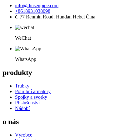
info@dinsenpipe.com
+8618931038098
č. 77 Renmin Road, Handan Hebei Čína
WeChat
WhatsApp
produkty
Trubky
Potrubní armatury
Spojky a svorky
Příslušenství
Nádobí
o nás
Výrobce