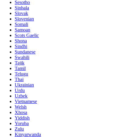
Sesotho
Sinhala
Slovak
Slovenian
Somali
Samoan
Scots Gaelic
Shona
Sindhi
Sundanese
Swahili
Tajik
Tamil
Telugu
Thai
Ukrainian
Urdu
Uzbek
Vietnamese
Welsh
Xhosa
Yiddish
Yoruba
Zulu
Kinyarwanda