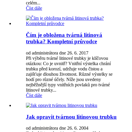
celém...
Číst dále
Čím je obložena tvárná litinová
trubka? Kompletní průvodce
od administrátora dne 26. 6. 2017
Při výběru tvárné litinové trubky je klíčovou
otázkou: Co je uvnitř? Vnitřní výstelka chrání
trubku před korozí, udržuje vodu čistou a
zajišťuje dlouhou životnost. Různé výstelky se
hodí pro různé účely. Níže jsou uvedeny
nejběžnější typy vnitřních povlaků pro tvárné
litinové trubky...
Číst dále
Jak opravit tvárnou litinovou trubku
od administrátora dne 26. 6. 2004