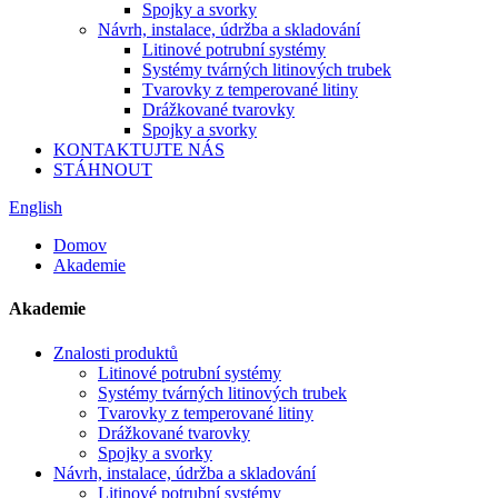
Spojky a svorky
Návrh, instalace, údržba a skladování
Litinové potrubní systémy
Systémy tvárných litinových trubek
Tvarovky z temperované litiny
Drážkované tvarovky
Spojky a svorky
KONTAKTUJTE NÁS
STÁHNOUT
English
Domov
Akademie
Akademie
Znalosti produktů
Litinové potrubní systémy
Systémy tvárných litinových trubek
Tvarovky z temperované litiny
Drážkované tvarovky
Spojky a svorky
Návrh, instalace, údržba a skladování
Litinové potrubní systémy