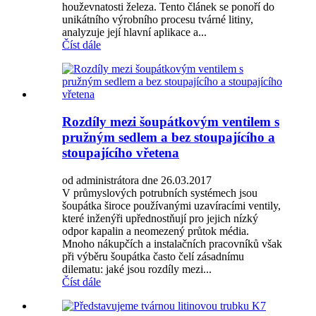
houževnatosti železa. Tento článek se ponoří do
unikátního výrobního procesu tvárné litiny,
analyzuje její hlavní aplikace a...
Číst dále
Rozdíly mezi šoupátkovým ventilem s
pružným sedlem a bez stoupajícího a
stoupajícího vřetena
od administrátora dne 26.03.2017
V průmyslových potrubních systémech jsou
šoupátka široce používanými uzavíracími ventily,
které inženýři upřednostňují pro jejich nízký
odpor kapalin a neomezený průtok média.
Mnoho nákupčích a instalačních pracovníků však
při výběru šoupátka často čelí zásadnímu
dilematu: jaké jsou rozdíly mezi...
Číst dále