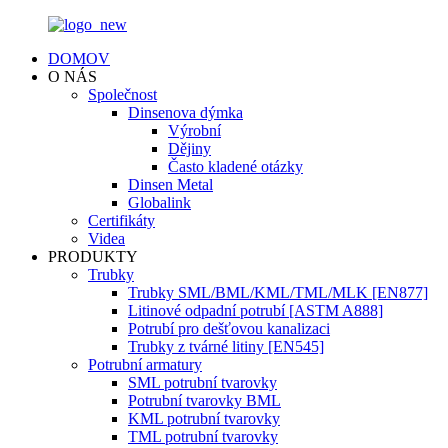
DOMOV
O NÁS
Společnost
Dinsenova dýmka
Výrobní
Dějiny
Často kladené otázky
Dinsen Metal
Globalink
Certifikáty
Videa
PRODUKTY
Trubky
Trubky SML/BML/KML/TML/MLK [EN877]
Litinové odpadní potrubí [ASTM A888]
Potrubí pro dešťovou kanalizaci
Trubky z tvárné litiny [EN545]
Potrubní armatury
SML potrubní tvarovky
Potrubní tvarovky BML
KML potrubní tvarovky
TML potrubní tvarovky