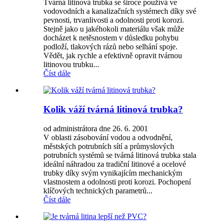
Tvárná litinová trubka se široce používá ve
vodovodních a kanalizačních systémech díky své
pevnosti, trvanlivosti a odolnosti proti korozi.
Stejně jako u jakéhokoli materiálu však může
docházet k netěsnostem v důsledku pohybu
podloží, tlakových rázů nebo selhání spoje.
Vědět, jak rychle a efektivně opravit tvárnou
litinovou trubku...
Číst dále
Kolik váží tvárná litinová trubka?
od administrátora dne 26. 6. 2001
V oblasti zásobování vodou a odvodnění,
městských potrubních sítí a průmyslových
potrubních systémů se tvárná litinová trubka stala
ideální náhradou za tradiční litinové a ocelové
trubky díky svým vynikajícím mechanickým
vlastnostem a odolnosti proti korozi. Pochopení
klíčových technických parametrů...
Číst dále