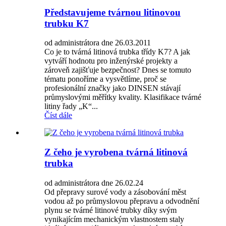
Představujeme tvárnou litinovou
trubku K7
od administrátora dne 26.03.2011
Co je to tvárná litinová trubka třídy K7? A jak
vytváří hodnotu pro inženýrské projekty a
zároveň zajišťuje bezpečnost? Dnes se tomuto
tématu ponoříme a vysvětlíme, proč se
profesionální značky jako DINSEN stávají
průmyslovými měřítky kvality. Klasifikace tvárné
litiny řady „K“...
Číst dále
Z čeho je vyrobena tvárná litinová
trubka
od administrátora dne 26.02.24
Od přepravy surové vody a zásobování měst
vodou až po průmyslovou přepravu a odvodnění
plynu se tvárné litinové trubky díky svým
vynikajícím mechanickým vlastnostem staly