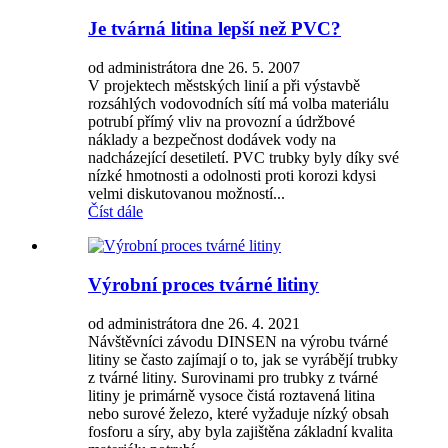
Je tvárná litina lepší než PVC?
od administrátora dne 26. 5. 2007
V projektech městských linií a při výstavbě
rozsáhlých vodovodních sítí má volba materiálu
potrubí přímý vliv na provozní a údržbové
náklady a bezpečnost dodávek vody na
nadcházející desetiletí. PVC trubky byly díky své
nízké hmotnosti a odolnosti proti korozi kdysi
velmi diskutovanou možností...
Číst dále
Výrobní proces tvárné litiny
od administrátora dne 26. 4. 2021
Návštěvníci závodu DINSEN na výrobu tvárné
litiny se často zajímají o to, jak se vyrábějí trubky
z tvárné litiny. Surovinami pro trubky z tvárné
litiny je primárně vysoce čistá roztavená litina
nebo surové železo, které vyžaduje nízký obsah
fosforu a síry, aby byla zajištěna základní kvalita