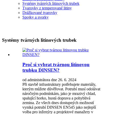
Systémy tvárných litinových trubek
Tvarovky z temperované litiny
Drážkované tvarovky
Spojky a svorky
Systémy tvárných litinových trubek
Proč si vybrat tvárnou litinovou
trubku DINSEN?
od administrátora dne 26. 6. 2024
Při stavbě infrastruktury potřebujete materiály,
kterým můžete důvěřovat. Potrubí musí odolávat
náročným podmínkám, jako je mrazivý chlad,
spalující horko, hustá doprava a pohyblivá
zemina. Ze všech dnes dostupných možností
vyniká potrubí DINSEN EN545 jako nejlepší
volba pro inženýry a projektové manažery v