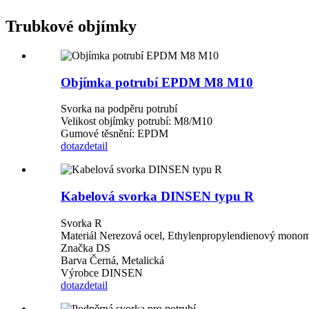
Trubkové objímky
Objímka potrubí EPDM M8 M10
Svorka na podpěru potrubí
Velikost objímky potrubí: M8/M10
Gumové těsnění: EPDM
dotaz
detail
Kabelová svorka DINSEN typu R
Svorka R
Materiál Nerezová ocel, Ethylenpropylendienový mono
Značka DS
Barva Černá, Metalická
Výrobce DINSEN
dotaz
detail