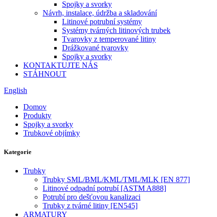
Spojky a svorky
Návrh, instalace, údržba a skladování
Litinové potrubní systémy
Systémy tvárných litinových trubek
Tvarovky z temperované litiny
Drážkované tvarovky
Spojky a svorky
KONTAKTUJTE NÁS
STÁHNOUT
English
Domov
Produkty
Spojky a svorky
Trubkové objímky
Kategorie
Trubky
Trubky SML/BML/KML/TML/MLK [EN 877]
Litinové odpadní potrubí [ASTM A888]
Potrubí pro dešťovou kanalizaci
Trubky z tvárné litiny [EN545]
ARMATURY