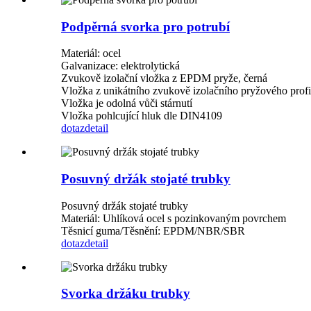
Podpěrná svorka pro potrubí
Materiál: ocel
Galvanizace: elektrolytická
Zvukově izolační vložka z EPDM pryže, černá
Vložka z unikátního zvukově izolačního pryžového profi
Vložka je odolná vůči stárnutí
Vložka pohlcující hluk dle DIN4109
dotaz
detail
Posuvný držák stojaté trubky
Posuvný držák stojaté trubky
Materiál: Uhlíková ocel s pozinkovaným povrchem
Těsnicí guma/Těsnění: EPDM/NBR/SBR
dotaz
detail
Svorka držáku trubky