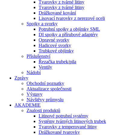
Tvarovky z tvárné litiny
Tvarovky z tvárné litiny
Drážkované kování
Lisovací tvarovky z nerezové oceli
Spojky a svorky
Potrubní spojky a objímky SML
DI spojky a přírubové adaptéry
Opravné svorky
Hadicové svorky
Trubkové objímky
Příslušenství
Řezačka trubek/pila
Ventily
Nádobí
Zprávy
Obchodní poznatky
Aktualizace společnosti
Výstavy
Návštěvy průmyslu
AKADEMIE
Znalosti produktů
Litinové potrubní systémy
Systémy tvárných litinových trubek
Tvarovky z temperované litiny
Drážkované tvarovky