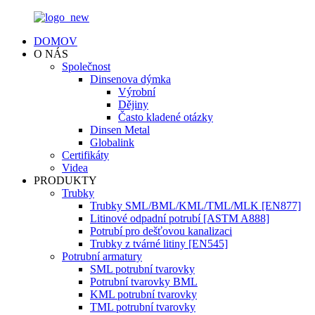
DOMOV
O NÁS
Společnost
Dinsenova dýmka
Výrobní
Dějiny
Často kladené otázky
Dinsen Metal
Globalink
Certifikáty
Videa
PRODUKTY
Trubky
Trubky SML/BML/KML/TML/MLK [EN877]
Litinové odpadní potrubí [ASTM A888]
Potrubí pro dešťovou kanalizaci
Trubky z tvárné litiny [EN545]
Potrubní armatury
SML potrubní tvarovky
Potrubní tvarovky BML
KML potrubní tvarovky
TML potrubní tvarovky