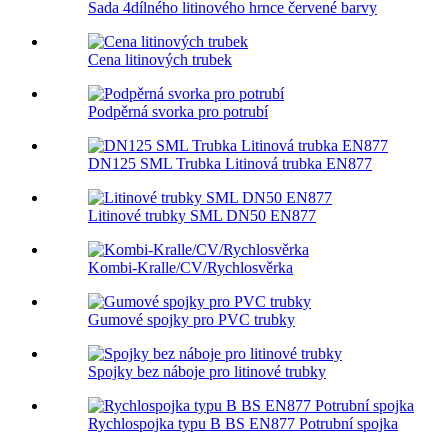
Sada 4dílného litinového hrnce červené barvy
Cena litinových trubek
Podpěrná svorka pro potrubí
DN125 SML Trubka Litinová trubka EN877
Litinové trubky SML DN50 EN877
Kombi-Kralle/CV/Rychlosvěrka
Gumové spojky pro PVC trubky
Spojky bez náboje pro litinové trubky
Rychlospojka typu B BS EN877 Potrubní spojka