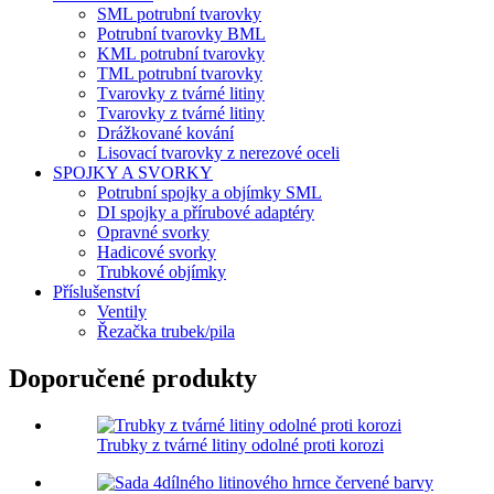
SML potrubní tvarovky
Potrubní tvarovky BML
KML potrubní tvarovky
TML potrubní tvarovky
Tvarovky z tvárné litiny
Tvarovky z tvárné litiny
Drážkované kování
Lisovací tvarovky z nerezové oceli
SPOJKY A SVORKY
Potrubní spojky a objímky SML
DI spojky a přírubové adaptéry
Opravné svorky
Hadicové svorky
Trubkové objímky
Příslušenství
Ventily
Řezačka trubek/pila
Doporučené produkty
Trubky z tvárné litiny odolné proti korozi