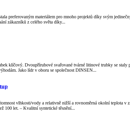
ina stala preferovaným materiálem pro mnoho projektů díky svým jedi
nání zákazníků z celého světa díky...
trubek klíčový. Dvoupřírubové svařované tvárné litinové trubky se sta
 výhodám. Jako lídr v oboru se společnost DINSEN...
stup
ítomnost vlhkosti/vody a relativně nižší a rovnoměrná okolní teplot
ž 100 let. – Kvalitní syntetické těsnění...