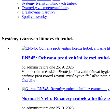
Systémy tvárných litinových trubek
Tvarovky z temperované litiny
Drážkované tvarovky
Spojky a svorky
Systémy tvárných litinových trubek
EN545: Ochrana proti vnitřní korozi trubek 
od administrátora dne 25. 9. 2026
V moderním městském životě je třeba zohledňovat hygien
chránilo před korozí zevnitř, musí být vnitřní stěna potru
Číst dále
Norma EN545: Rozměry trubek a hrdlů z tv
od administrátora dne 25. 9. 2023