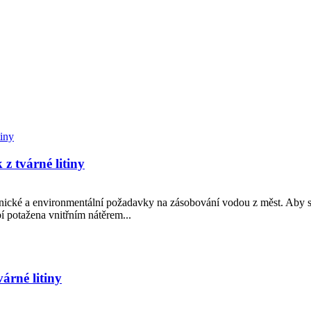
z tvárné litiny
ické a environmentální požadavky na zásobování vodou z měst. Aby se
bí potažena vnitřním nátěrem...
árné litiny