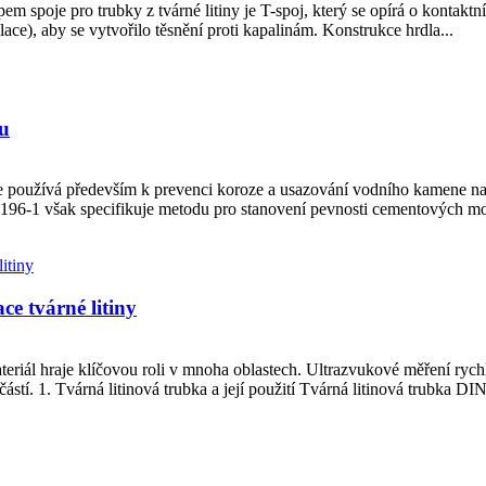
typem spoje pro trubky z tvárné litiny je T-spoj, který se opírá o kont
ce), aby se vytvořilo těsnění proti kapalinám. Konstrukce hrdla...
ku
 používá především k prevenci koroze a usazování vodního kamene na vni
196-1 však specifikuje metodu pro stanovení pevnosti cementových mo
ce tvárné litiny
ateriál hraje klíčovou roli v mnoha oblastech. Ultrazvukové měření ryc
ástí. 1. Tvárná litinová trubka a její použití Tvárná litinová trubka DI