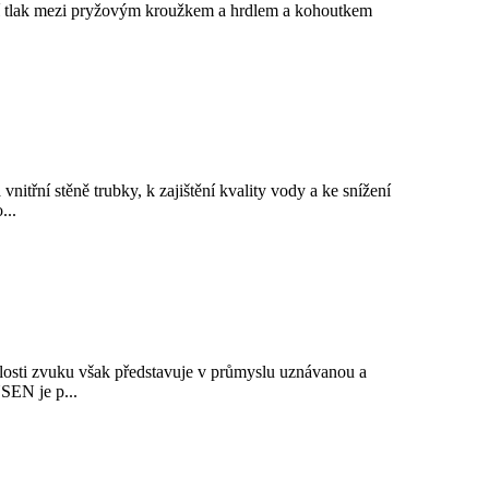
aktní tlak mezi pryžovým kroužkem a hrdlem a kohoutkem
třní stěně trubky, k zajištění kvality vody a ke snížení
...
hlosti zvuku však představuje v průmyslu uznávanou a
NSEN je p...