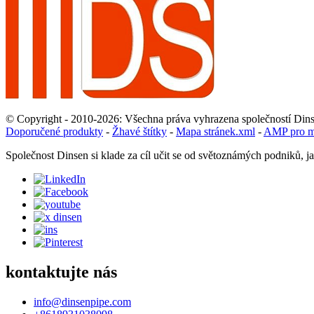
© Copyright - 2010-2026: Všechna práva vyhrazena společností Din
Doporučené produkty
-
Žhavé štítky
-
Mapa stránek.xml
-
AMP pro mo
Společnost Dinsen si klade za cíl učit se od světoznámých podniků, j
kontaktujte nás
info@dinsenpipe.com