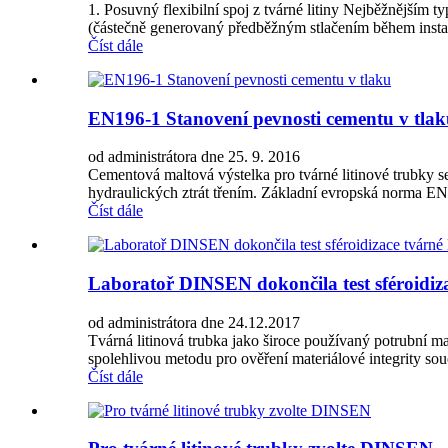
1. Posuvný flexibilní spoj z tvárné litiny Nejběžnějším 
(částečně generovaný předběžným stlačením během instala
Číst dále
EN196-1 Stanovení pevnosti cementu v tla
od administrátora dne 25. 9. 2016
Cementová maltová výstelka pro tvárné litinové trubky se
hydraulických ztrát třením. Základní evropská norma EN
Číst dále
Laboratoř DINSEN dokončila test sféroidiza
od administrátora dne 24.12.2017
Tvárná litinová trubka jako široce používaný potrubní m
spolehlivou metodu pro ověření materiálové integrity souč
Číst dále