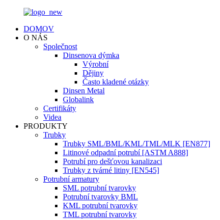
DOMOV
O NÁS
Společnost
Dinsenova dýmka
Výrobní
Dějiny
Často kladené otázky
Dinsen Metal
Globalink
Certifikáty
Videa
PRODUKTY
Trubky
Trubky SML/BML/KML/TML/MLK [EN877]
Litinové odpadní potrubí [ASTM A888]
Potrubí pro dešťovou kanalizaci
Trubky z tvárné litiny [EN545]
Potrubní armatury
SML potrubní tvarovky
Potrubní tvarovky BML
KML potrubní tvarovky
TML potrubní tvarovky