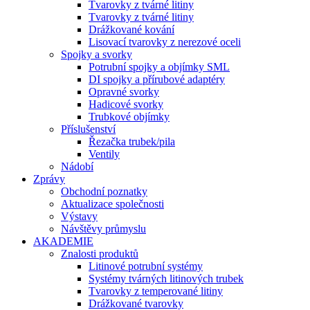
Tvarovky z tvárné litiny
Tvarovky z tvárné litiny
Drážkované kování
Lisovací tvarovky z nerezové oceli
Spojky a svorky
Potrubní spojky a objímky SML
DI spojky a přírubové adaptéry
Opravné svorky
Hadicové svorky
Trubkové objímky
Příslušenství
Řezačka trubek/pila
Ventily
Nádobí
Zprávy
Obchodní poznatky
Aktualizace společnosti
Výstavy
Návštěvy průmyslu
AKADEMIE
Znalosti produktů
Litinové potrubní systémy
Systémy tvárných litinových trubek
Tvarovky z temperované litiny
Drážkované tvarovky