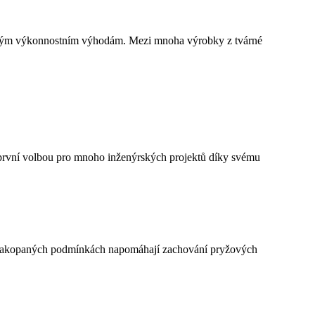
nečným výkonnostním výhodám. Mezi mnoha výrobky z tvárné
ly první volbou pro mnoho inženýrských projektů díky svému
a v zakopaných podmínkách napomáhají zachování pryžových