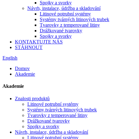
Spojky a svorky
Návrh, instalace, údržba a skladování
Litinové potrubní systémy
Systémy tvárných litinových trubek
Tvarovky z temperované litiny
Drážkované tvarovky
Spojky a svorky
KONTAKTUJTE NÁS
STÁHNOUT
English
Domov
Akademie
Akademie
Znalosti produktů
Litinové potrubní systémy
Systémy tvárných litinových trubek
Tvarovky z temperované litiny
Drážkované tvarovky
Spojky a svorky
Návrh, instalace, údržba a skladování
Litinové potrubní systémy