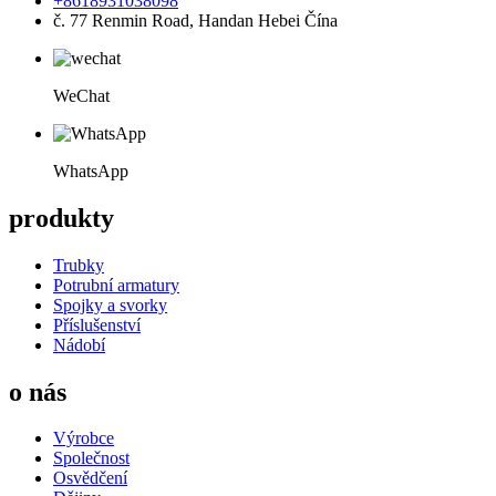
+8618931038098
č. 77 Renmin Road, Handan Hebei Čína
WeChat
WhatsApp
produkty
Trubky
Potrubní armatury
Spojky a svorky
Příslušenství
Nádobí
o nás
Výrobce
Společnost
Osvědčení