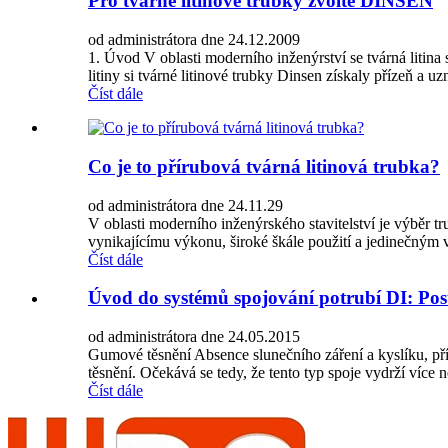
Pro tvárné litinové trubky zvolte DINSEN
od administrátora dne 24.12.2009
1. Úvod V oblasti moderního inženýrství se tvárná lit
litiny si tvárné litinové trubky Dinsen získaly přízeň a uz
Číst dále
Co je to přírubová tvárná litinová trubka?
od administrátora dne 24.11.29
V oblasti moderního inženýrského stavitelství je výběr 
vynikajícímu výkonu, široké škále použití a jedinečným
Číst dále
Úvod do systémů spojování potrubí DI: Po
od administrátora dne 24.05.2015
Gumové těsnění Absence slunečního záření a kyslíku, př
těsnění. Očekává se tedy, že tento typ spoje vydrží více ne
Číst dále