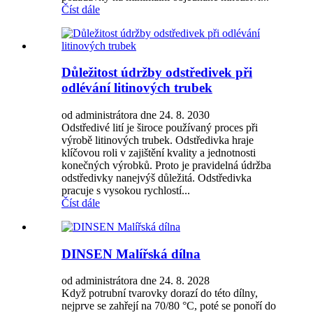
Číst dále
Důležitost údržby odstředivek při
odlévání litinových trubek
od administrátora dne 24. 8. 2030
Odstředivé lití je široce používaný proces při
výrobě litinových trubek. Odstředivka hraje
klíčovou roli v zajištění kvality a jednotnosti
konečných výrobků. Proto je pravidelná údržba
odstředivky nanejvýš důležitá. Odstředivka
pracuje s vysokou rychlostí...
Číst dále
DINSEN Malířská dílna
od administrátora dne 24. 8. 2028
Když potrubní tvarovky dorazí do této dílny,
nejprve se zahřejí na 70/80 °C, poté se ponoří do