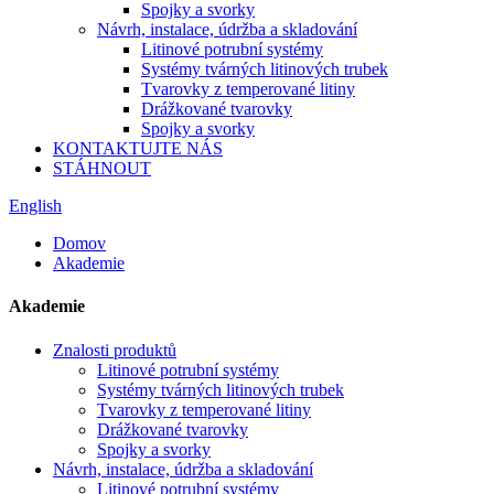
Spojky a svorky
Návrh, instalace, údržba a skladování
Litinové potrubní systémy
Systémy tvárných litinových trubek
Tvarovky z temperované litiny
Drážkované tvarovky
Spojky a svorky
KONTAKTUJTE NÁS
STÁHNOUT
English
Domov
Akademie
Akademie
Znalosti produktů
Litinové potrubní systémy
Systémy tvárných litinových trubek
Tvarovky z temperované litiny
Drážkované tvarovky
Spojky a svorky
Návrh, instalace, údržba a skladování
Litinové potrubní systémy