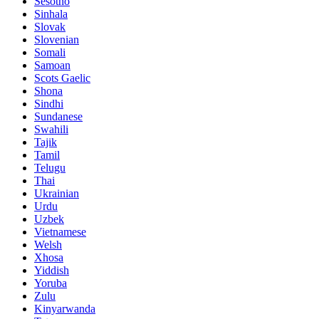
Sesotho
Sinhala
Slovak
Slovenian
Somali
Samoan
Scots Gaelic
Shona
Sindhi
Sundanese
Swahili
Tajik
Tamil
Telugu
Thai
Ukrainian
Urdu
Uzbek
Vietnamese
Welsh
Xhosa
Yiddish
Yoruba
Zulu
Kinyarwanda