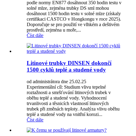
podle normy EN877 dosáhnout 350 hodin testu v
solné mlze, zejména trubky DS sml mohou
dosáhnout 1500 hodin testu v solné mlze (získaly
certifikaci CASTCO v Hongkongu v roce 2025).
Doporučuje se pro použití ve vlhkém a deštivém
prostředí, zejména u moře,...
Číst dále
Litinové trubky DINSEN dokončí
1500 cyklů teplé a studené vody
od administrátora dne 25.02.25
Experimentální cíl: Studium vlivu tepelné
roztažnosti a smršťování litinových trubek v
oběhu teplé a studené vody. Vyhodnocení
trvanlivosti a těsnicích vlastností litinových
trubek při změnách teploty. Analýza vlivu oběhu
teplé a studené vody na vnitřní korozi...
Číst dále