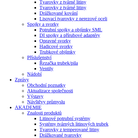
Tvarovky z tvárné litiny
Tvarovky z tvárné litiny
Drážkované kování
Lisovací tvarovky z nerezové oceli
Spojky a svorky
Potrubní spojky a objímky SML
DI spojky a přírubové adaptéry
Opravné svorky
Hadicové svorky
Trubkové objímky
Příslušenství
Řezačka trubek/pila
Ventily
Nádobí
Zprávy
Obchodní poznatky
Aktualizace společnosti
Výstavy
Návštěvy průmyslu
AKADEMIE
Znalosti produktů
Litinové potrubní systémy
Systémy tvárných litinových trubek
Tvarovky z temperované litiny
Drážkované tvarovky