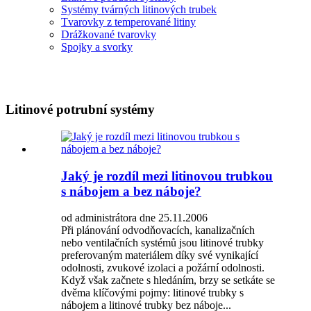
Systémy tvárných litinových trubek
Tvarovky z temperované litiny
Drážkované tvarovky
Spojky a svorky
Litinové potrubní systémy
Jaký je rozdíl mezi litinovou trubkou
s nábojem a bez náboje?
od administrátora dne 25.11.2006
Při plánování odvodňovacích, kanalizačních
nebo ventilačních systémů jsou litinové trubky
preferovaným materiálem díky své vynikající
odolnosti, zvukové izolaci a požární odolnosti.
Když však začnete s hledáním, brzy se setkáte se
dvěma klíčovými pojmy: litinové trubky s
nábojem a litinové trubky bez náboje...