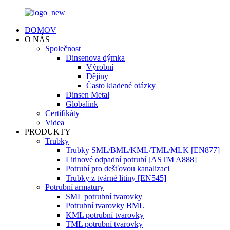
DOMOV
O NÁS
Společnost
Dinsenova dýmka
Výrobní
Dějiny
Často kladené otázky
Dinsen Metal
Globalink
Certifikáty
Videa
PRODUKTY
Trubky
Trubky SML/BML/KML/TML/MLK [EN877]
Litinové odpadní potrubí [ASTM A888]
Potrubí pro dešťovou kanalizaci
Trubky z tvárné litiny [EN545]
Potrubní armatury
SML potrubní tvarovky
Potrubní tvarovky BML
KML potrubní tvarovky
TML potrubní tvarovky