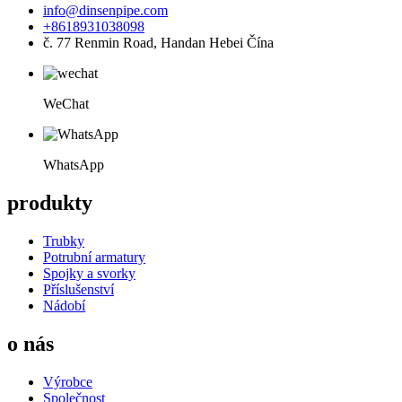
info@dinsenpipe.com
+8618931038098
č. 77 Renmin Road, Handan Hebei Čína
WeChat
WhatsApp
produkty
Trubky
Potrubní armatury
Spojky a svorky
Příslušenství
Nádobí
o nás
Výrobce
Společnost