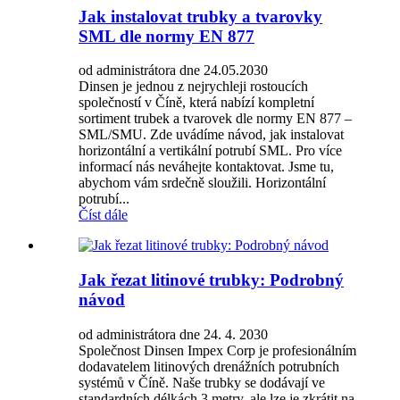
Jak instalovat trubky a tvarovky
SML dle normy EN 877
od administrátora dne 24.05.2030
Dinsen je jednou z nejrychleji rostoucích
společností v Číně, která nabízí kompletní
sortiment trubek a tvarovek dle normy EN 877 –
SML/SMU. Zde uvádíme návod, jak instalovat
horizontální a vertikální potrubí SML. Pro více
informací nás neváhejte kontaktovat. Jsme tu,
abychom vám srdečně sloužili. Horizontální
potrubí...
Číst dále
Jak řezat litinové trubky: Podrobný
návod
od administrátora dne 24. 4. 2030
Společnost Dinsen Impex Corp je profesionálním
dodavatelem litinových drenážních potrubních
systémů v Číně. Naše trubky se dodávají ve
standardních délkách 3 metry, ale lze je zkrátit na