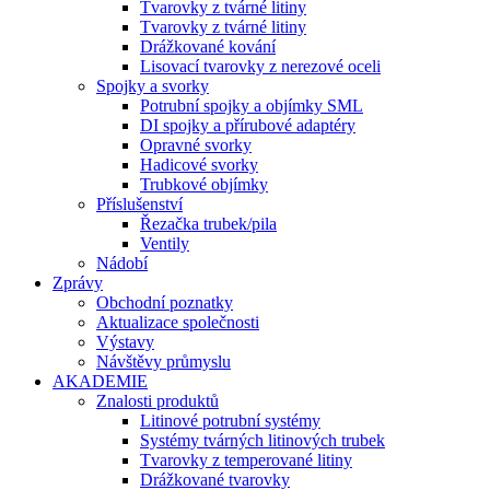
Tvarovky z tvárné litiny
Tvarovky z tvárné litiny
Drážkované kování
Lisovací tvarovky z nerezové oceli
Spojky a svorky
Potrubní spojky a objímky SML
DI spojky a přírubové adaptéry
Opravné svorky
Hadicové svorky
Trubkové objímky
Příslušenství
Řezačka trubek/pila
Ventily
Nádobí
Zprávy
Obchodní poznatky
Aktualizace společnosti
Výstavy
Návštěvy průmyslu
AKADEMIE
Znalosti produktů
Litinové potrubní systémy
Systémy tvárných litinových trubek
Tvarovky z temperované litiny
Drážkované tvarovky