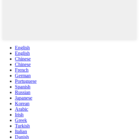
English
English
Chinese
Chinese
French
German
Portuguese
Spanish
Russian
Japanese
Korean
Arabic
Irish
Greek
Turkish
Italian
Danish