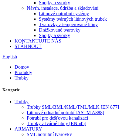
Spojky a svorky
Návrh, instalace, údržba a skladování
Litinové potrubní systémy
Systémy tvárných litinových trubek
Tvarovky z temperované litiny
Drážkované tvarovky
Spojky a svorky
KONTAKTUJTE NÁS
STÁHNOUT
English
Domov
Produkty
Trubky
Kategorie
Trubky
Trubky SML/BML/KML/TML/MLK [EN 877]
Litinové odpadní potrubí [ASTM A888]
Potrubí pro dešťovou kanalizaci
Trubky z tvárné litiny [EN545]
ARMATURY
SML potrubní tvarovky