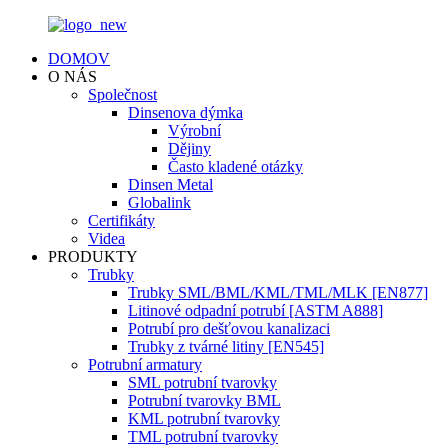
DOMOV
O NÁS
Společnost
Dinsenova dýmka
Výrobní
Dějiny
Často kladené otázky
Dinsen Metal
Globalink
Certifikáty
Videa
PRODUKTY
Trubky
Trubky SML/BML/KML/TML/MLK [EN877]
Litinové odpadní potrubí [ASTM A888]
Potrubí pro dešťovou kanalizaci
Trubky z tvárné litiny [EN545]
Potrubní armatury
SML potrubní tvarovky
Potrubní tvarovky BML
KML potrubní tvarovky
TML potrubní tvarovky