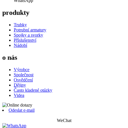
WhatsApp
produkty
Trubky
Potrubní armatury
Spojky a svorky
Příslušenství
Nádobí
o nás
Výrobce
Společnost
Osvědčení
Dějiny
Často kladené otázky
Videa
Odeslat e-mail
WeChat