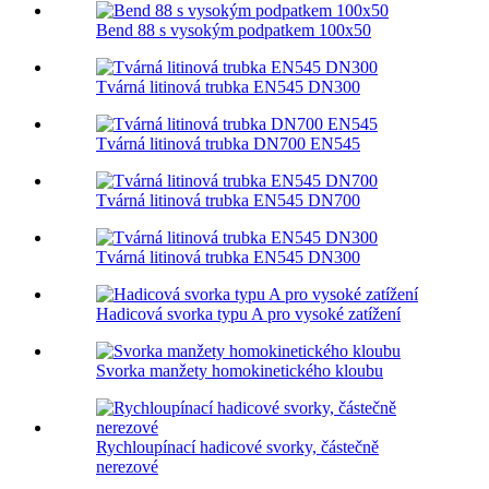
Bend 88 s vysokým podpatkem 100x50
Tvárná litinová trubka EN545 DN300
Tvárná litinová trubka DN700 EN545
Tvárná litinová trubka EN545 DN700
Tvárná litinová trubka EN545 DN300
Hadicová svorka typu A pro vysoké zatížení
Svorka manžety homokinetického kloubu
Rychloupínací hadicové svorky, částečně
nerezové