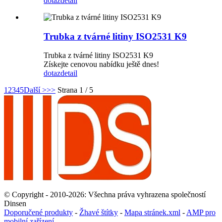
dotaz
detail
Trubka z tvárné litiny ISO2531 K9
Trubka z tvárné litiny ISO2531 K9
Získejte cenovou nabídku ještě dnes!
dotaz
detail
1
2
3
4
5
Další >
>>
Strana 1 / 5
© Copyright - 2010-2026: Všechna práva vyhrazena společností
Dinsen
Doporučené produkty
-
Žhavé štítky
-
Mapa stránek.xml
-
AMP pro
mobilní zařízení