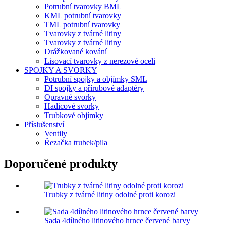
Potrubní tvarovky BML
KML potrubní tvarovky
TML potrubní tvarovky
Tvarovky z tvárné litiny
Tvarovky z tvárné litiny
Drážkované kování
Lisovací tvarovky z nerezové oceli
SPOJKY A SVORKY
Potrubní spojky a objímky SML
DI spojky a přírubové adaptéry
Opravné svorky
Hadicové svorky
Trubkové objímky
Příslušenství
Ventily
Řezačka trubek/pila
Doporučené produkty
Trubky z tvárné litiny odolné proti korozi
Sada 4dílného litinového hrnce červené barvy