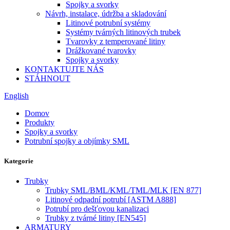
Spojky a svorky
Návrh, instalace, údržba a skladování
Litinové potrubní systémy
Systémy tvárných litinových trubek
Tvarovky z temperované litiny
Drážkované tvarovky
Spojky a svorky
KONTAKTUJTE NÁS
STÁHNOUT
English
Domov
Produkty
Spojky a svorky
Potrubní spojky a objímky SML
Kategorie
Trubky
Trubky SML/BML/KML/TML/MLK [EN 877]
Litinové odpadní potrubí [ASTM A888]
Potrubí pro dešťovou kanalizaci
Trubky z tvárné litiny [EN545]
ARMATURY