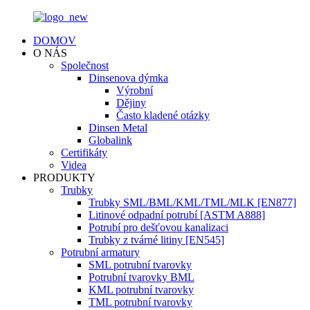
DOMOV
O NÁS
Společnost
Dinsenova dýmka
Výrobní
Dějiny
Často kladené otázky
Dinsen Metal
Globalink
Certifikáty
Videa
PRODUKTY
Trubky
Trubky SML/BML/KML/TML/MLK [EN877]
Litinové odpadní potrubí [ASTM A888]
Potrubí pro dešťovou kanalizaci
Trubky z tvárné litiny [EN545]
Potrubní armatury
SML potrubní tvarovky
Potrubní tvarovky BML
KML potrubní tvarovky
TML potrubní tvarovky