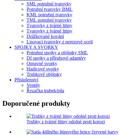
SML potrubní tvarovky
Potrubní tvarovky BML
KML potrubní tvarovky
TML potrubní tvarovky
Tvarovky z tvárné litiny
Tvarovky z tvárné litiny
Drážkované kování
Lisovací tvarovky z nerezové oceli
SPOJKY A SVORKY
Potrubní spojky a objímky SML
DI spojky a přírubové adaptéry
Opravné svorky
Hadicové svorky
Trubkové objímky
Příslušenství
Ventily
Řezačka trubek/pila
Doporučené produkty
Trubky z tvárné litiny odolné proti korozi