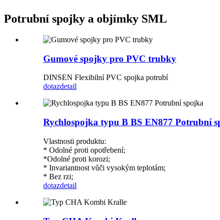
Potrubní spojky a objímky SML
Gumové spojky pro PVC trubky
DINSEN Flexibilní PVC spojka potrubí
dotaz
detail
Rychlospojka typu B BS EN877 Potrubní s
Vlastnosti produktu:
* Odolné proti opotřebení;
*Odolné proti korozi;
* Invariantnost vůči vysokým teplotám;
* Bez rzi;
dotaz
detail