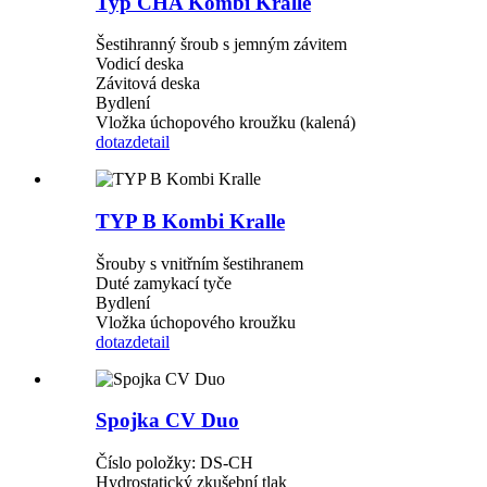
Typ CHA Kombi Kralle
Šestihranný šroub s jemným závitem
Vodicí deska
Závitová deska
Bydlení
Vložka úchopového kroužku (kalená)
dotaz
detail
TYP B Kombi Kralle
Šrouby s vnitřním šestihranem
Duté zamykací tyče
Bydlení
Vložka úchopového kroužku
dotaz
detail
Spojka CV Duo
Číslo položky: DS-CH
Hydrostatický zkušební tlak