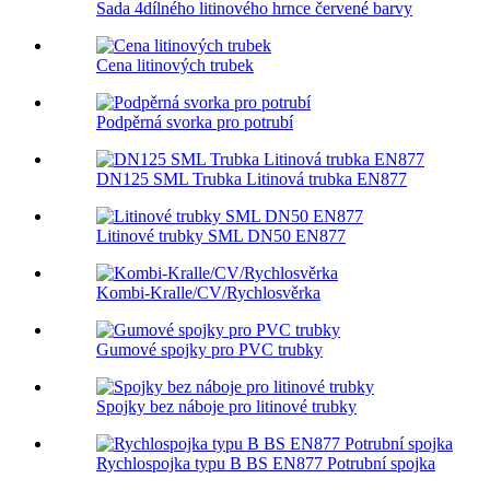
Sada 4dílného litinového hrnce červené barvy
Cena litinových trubek
Podpěrná svorka pro potrubí
DN125 SML Trubka Litinová trubka EN877
Litinové trubky SML DN50 EN877
Kombi-Kralle/CV/Rychlosvěrka
Gumové spojky pro PVC trubky
Spojky bez náboje pro litinové trubky
Rychlospojka typu B BS EN877 Potrubní spojka