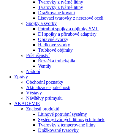
Tvarovky z tvárné litiny
Tvarovky z tvárné litiny
Drážkované kování
Lisovací tvarovky z nerezové oceli
Spojky a svorky
Potrubní spojky a objímky SML
DI spojky a přírubové adaptéry
Opravné svorky
Hadicové svorky
Trubkové objímky
Příslušenství
Řezačka trubek/pila
Ventily
Nádobí
Zprávy
Obchodní poznatky
Aktualizace společnosti
Výstavy
Návštěvy průmyslu
AKADEMIE
Znalosti produktů
Litinové potrubní systémy
Systémy tvárných litinových trubek
Tvarovky z temperované litiny
Drážkované tvarovky