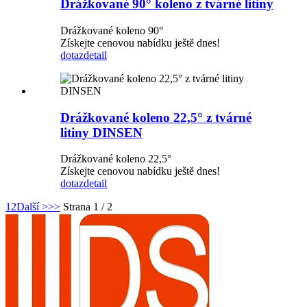
Drážkované 90° koleno z tvárné litiny
Drážkované koleno 90°
Získejte cenovou nabídku ještě dnes!
dotaz
detail
Drážkované koleno 22,5° z tvárné
litiny DINSEN
Drážkované koleno 22,5°
Získejte cenovou nabídku ještě dnes!
dotaz
detail
1
2
Další >
>>
Strana 1 / 2