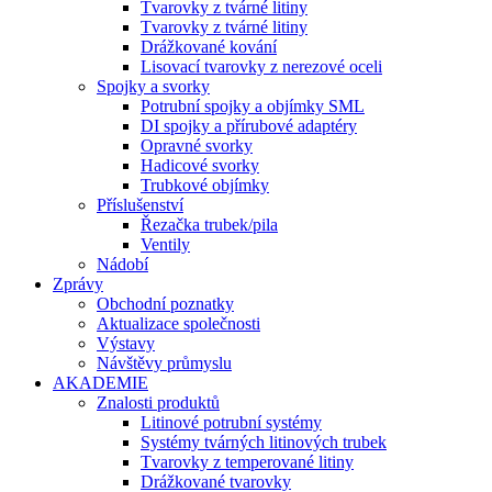
Tvarovky z tvárné litiny
Tvarovky z tvárné litiny
Drážkované kování
Lisovací tvarovky z nerezové oceli
Spojky a svorky
Potrubní spojky a objímky SML
DI spojky a přírubové adaptéry
Opravné svorky
Hadicové svorky
Trubkové objímky
Příslušenství
Řezačka trubek/pila
Ventily
Nádobí
Zprávy
Obchodní poznatky
Aktualizace společnosti
Výstavy
Návštěvy průmyslu
AKADEMIE
Znalosti produktů
Litinové potrubní systémy
Systémy tvárných litinových trubek
Tvarovky z temperované litiny
Drážkované tvarovky