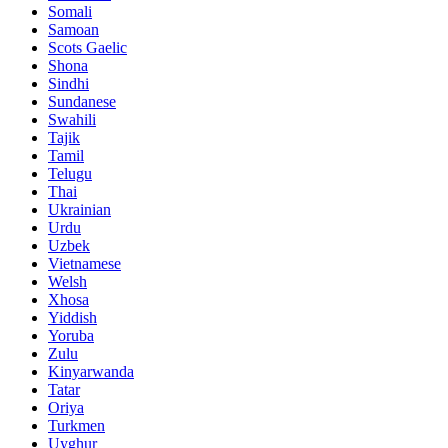
Somali
Samoan
Scots Gaelic
Shona
Sindhi
Sundanese
Swahili
Tajik
Tamil
Telugu
Thai
Ukrainian
Urdu
Uzbek
Vietnamese
Welsh
Xhosa
Yiddish
Yoruba
Zulu
Kinyarwanda
Tatar
Oriya
Turkmen
Uyghur