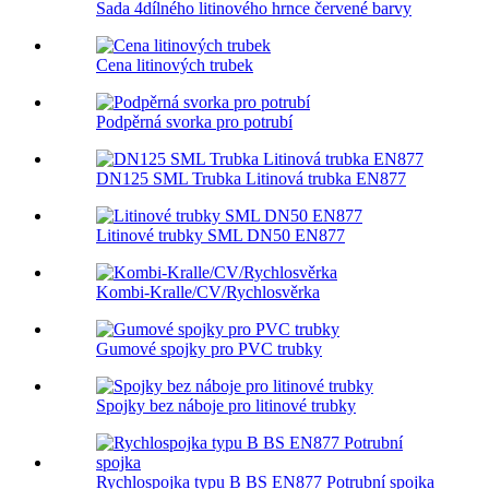
Sada 4dílného litinového hrnce červené barvy
Cena litinových trubek
Podpěrná svorka pro potrubí
DN125 SML Trubka Litinová trubka EN877
Litinové trubky SML DN50 EN877
Kombi-Kralle/CV/Rychlosvěrka
Gumové spojky pro PVC trubky
Spojky bez náboje pro litinové trubky
Rychlospojka typu B BS EN877 Potrubní spojka