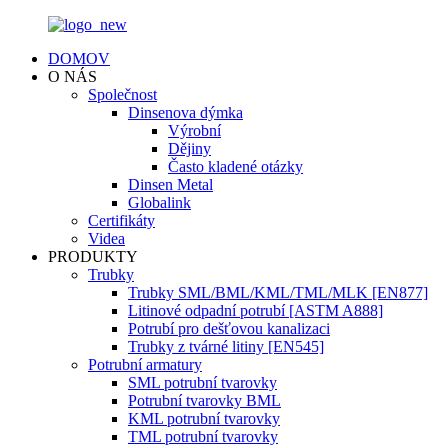
DOMOV
O NÁS
Společnost
Dinsenova dýmka
Výrobní
Dějiny
Často kladené otázky
Dinsen Metal
Globalink
Certifikáty
Videa
PRODUKTY
Trubky
Trubky SML/BML/KML/TML/MLK [EN877]
Litinové odpadní potrubí [ASTM A888]
Potrubí pro dešťovou kanalizaci
Trubky z tvárné litiny [EN545]
Potrubní armatury
SML potrubní tvarovky
Potrubní tvarovky BML
KML potrubní tvarovky
TML potrubní tvarovky