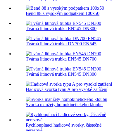
Bend 88 s vysokým podpatkem 100x50
Tvárná litinová trubka EN545 DN300
Tvárná litinová trubka DN700 EN545
Tvárná litinová trubka EN545 DN700
Tvárná litinová trubka EN545 DN300
Hadicová svorka typu A pro vysoké zatížení
Svorka manžety homokinetického kloubu
Rychloupínací hadicové svorky, částečně
nerezové