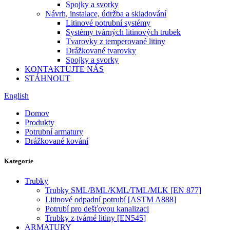
Spojky a svorky
Návrh, instalace, údržba a skladování
Litinové potrubní systémy
Systémy tvárných litinových trubek
Tvarovky z temperované litiny
Drážkované tvarovky
Spojky a svorky
KONTAKTUJTE NÁS
STÁHNOUT
English
Domov
Produkty
Potrubní armatury
Drážkované kování
Kategorie
Trubky
Trubky SML/BML/KML/TML/MLK [EN 877]
Litinové odpadní potrubí [ASTM A888]
Potrubí pro dešťovou kanalizaci
Trubky z tvárné litiny [EN545]
ARMATURY