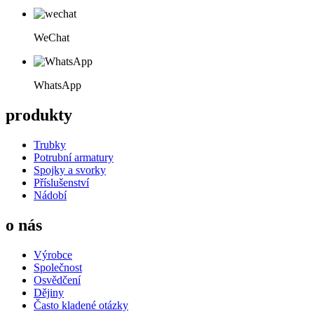
WeChat
WhatsApp
produkty
Trubky
Potrubní armatury
Spojky a svorky
Příslušenství
Nádobí
o nás
Výrobce
Společnost
Osvědčení
Dějiny
Často kladené otázky