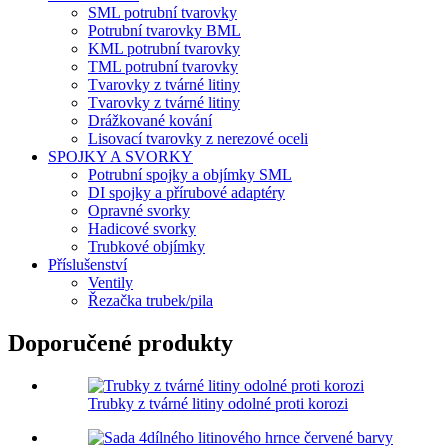
SML potrubní tvarovky
Potrubní tvarovky BML
KML potrubní tvarovky
TML potrubní tvarovky
Tvarovky z tvárné litiny
Tvarovky z tvárné litiny
Drážkované kování
Lisovací tvarovky z nerezové oceli
SPOJKY A SVORKY
Potrubní spojky a objímky SML
DI spojky a přírubové adaptéry
Opravné svorky
Hadicové svorky
Trubkové objímky
Příslušenství
Ventily
Řezačka trubek/pila
Doporučené produkty
Trubky z tvárné litiny odolné proti korozi