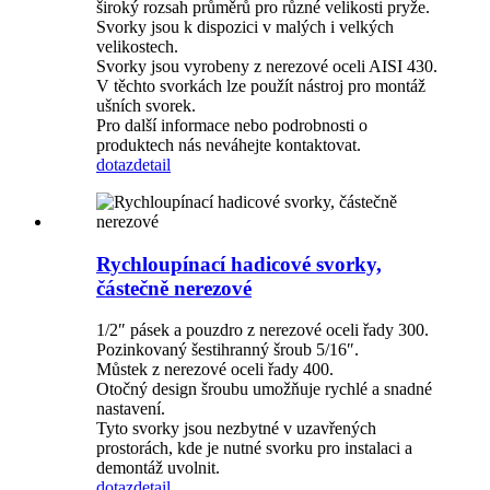
široký rozsah průměrů pro různé velikosti pryže.
Svorky jsou k dispozici v malých i velkých
velikostech.
Svorky jsou vyrobeny z nerezové oceli AISI 430.
V těchto svorkách lze použít nástroj pro montáž
ušních svorek.
Pro další informace nebo podrobnosti o
produktech nás neváhejte kontaktovat.
dotaz
detail
Rychloupínací hadicové svorky,
částečně nerezové
1/2″ pásek a pouzdro z nerezové oceli řady 300.
Pozinkovaný šestihranný šroub 5/16″.
Můstek z nerezové oceli řady 400.
Otočný design šroubu umožňuje rychlé a snadné
nastavení.
Tyto svorky jsou nezbytné v uzavřených
prostorách, kde je nutné svorku pro instalaci a
demontáž uvolnit.
dotaz
detail