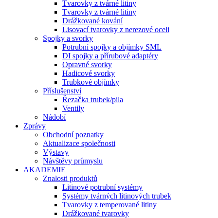
Tvarovky z tvárné litiny
Tvarovky z tvárné litiny
Drážkované kování
Lisovací tvarovky z nerezové oceli
Spojky a svorky
Potrubní spojky a objímky SML
DI spojky a přírubové adaptéry
Opravné svorky
Hadicové svorky
Trubkové objímky
Příslušenství
Řezačka trubek/pila
Ventily
Nádobí
Zprávy
Obchodní poznatky
Aktualizace společnosti
Výstavy
Návštěvy průmyslu
AKADEMIE
Znalosti produktů
Litinové potrubní systémy
Systémy tvárných litinových trubek
Tvarovky z temperované litiny
Drážkované tvarovky