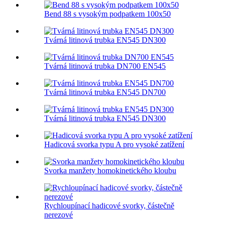
Bend 88 s vysokým podpatkem 100x50
Tvárná litinová trubka EN545 DN300
Tvárná litinová trubka DN700 EN545
Tvárná litinová trubka EN545 DN700
Tvárná litinová trubka EN545 DN300
Hadicová svorka typu A pro vysoké zatížení
Svorka manžety homokinetického kloubu
Rychloupínací hadicové svorky, částečně
nerezové