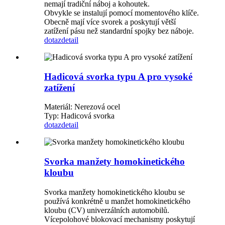
nemají tradiční náboj a kohoutek.
Obvykle se instalují pomocí momentového klíče.
Obecně mají více svorek a poskytují větší
zatížení pásu než standardní spojky bez náboje.
dotaz
detail
Hadicová svorka typu A pro vysoké
zatížení
Materiál: Nerezová ocel
Typ: Hadicová svorka
dotaz
detail
Svorka manžety homokinetického
kloubu
Svorka manžety homokinetického kloubu se
používá konkrétně u manžet homokinetického
kloubu (CV) univerzálních automobilů.
Vícepolohové blokovací mechanismy poskytují