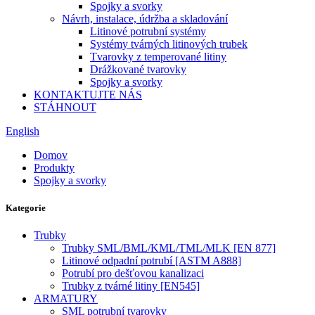
Spojky a svorky
Návrh, instalace, údržba a skladování
Litinové potrubní systémy
Systémy tvárných litinových trubek
Tvarovky z temperované litiny
Drážkované tvarovky
Spojky a svorky
KONTAKTUJTE NÁS
STÁHNOUT
English
Domov
Produkty
Spojky a svorky
Kategorie
Trubky
Trubky SML/BML/KML/TML/MLK [EN 877]
Litinové odpadní potrubí [ASTM A888]
Potrubí pro dešťovou kanalizaci
Trubky z tvárné litiny [EN545]
ARMATURY
SML potrubní tvarovky