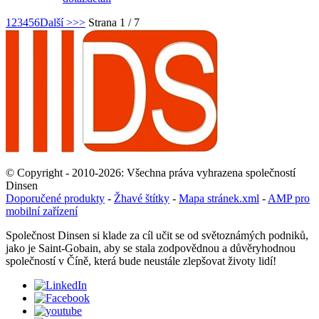
1
2
3
4
5
6
Další >
>>
Strana 1 / 7
© Copyright - 2010-2026: Všechna práva vyhrazena společností
Dinsen
Doporučené produkty
-
Žhavé štítky
-
Mapa stránek.xml
-
AMP pro
mobilní zařízení
Společnost Dinsen si klade za cíl učit se od světoznámých podniků,
jako je Saint-Gobain, aby se stala zodpovědnou a důvěryhodnou
společností v Číně, která bude neustále zlepšovat životy lidí!