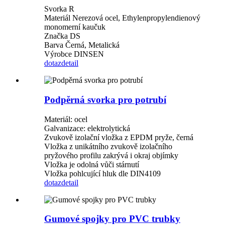
Svorka R
Materiál Nerezová ocel, Ethylenpropylendienový
monomerní kaučuk
Značka DS
Barva Černá, Metalická
Výrobce DINSEN
dotaz
detail
Podpěrná svorka pro potrubí
Materiál: ocel
Galvanizace: elektrolytická
Zvukově izolační vložka z EPDM pryže, černá
Vložka z unikátního zvukově izolačního
pryžového profilu zakrývá i okraj objímky
Vložka je odolná vůči stárnutí
Vložka pohlcující hluk dle DIN4109
dotaz
detail
Gumové spojky pro PVC trubky