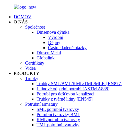
DOMOV
O NÁS
Společnost
Dinsenova dýmka
Výrobní
Dějiny
Často kladené otázky
Dinsen Metal
Globalink
Certifikáty
Videa
PRODUKTY
Trubky
Trubky SML/BML/KML/TML/MLK [EN877]
Litinové odpadní potrubí [ASTM A888]
Potrubí pro dešťovou kanalizaci
Trubky z tvárné litiny [EN545]
Potrubní armatury
SML potrubní tvarovky
Potrubní tvarovky BML
KML potrubní tvarovky
TML potrubní tvarovky