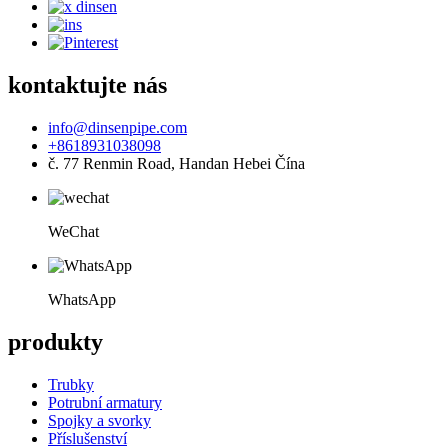
kontaktujte nás
info@dinsenpipe.com
+8618931038098
č. 77 Renmin Road, Handan Hebei Čína
WeChat
WhatsApp
produkty
Trubky
Potrubní armatury
Spojky a svorky
Příslušenství