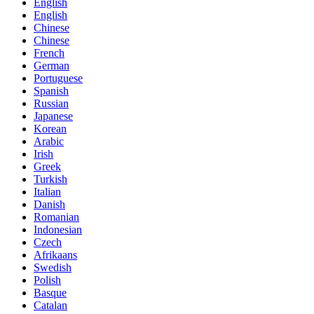
English
English
Chinese
Chinese
French
German
Portuguese
Spanish
Russian
Japanese
Korean
Arabic
Irish
Greek
Turkish
Italian
Danish
Romanian
Indonesian
Czech
Afrikaans
Swedish
Polish
Basque
Catalan