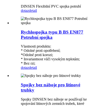
DINSEN Flexibilní PVC spojka potrubí
dotaz
detail
Rychlospojka typu B BS EN877
Potrubní spojka
Vlastnosti produktu:
* Odolné proti opotřebení;
*Odolné proti korozi;
* Invariantnost vůči vysokým teplotám;
* Bez rzi;
dotaz
detail
Spojky bez náboje pro litinové
trubky
Spojky DINSEN bez náboje se používají ke
spojování litinových zemních trubek, které