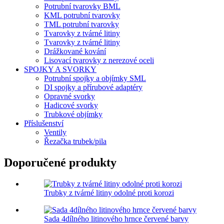
Potrubní tvarovky BML
KML potrubní tvarovky
TML potrubní tvarovky
Tvarovky z tvárné litiny
Tvarovky z tvárné litiny
Drážkované kování
Lisovací tvarovky z nerezové oceli
SPOJKY A SVORKY
Potrubní spojky a objímky SML
DI spojky a přírubové adaptéry
Opravné svorky
Hadicové svorky
Trubkové objímky
Příslušenství
Ventily
Řezačka trubek/pila
Doporučené produkty
Trubky z tvárné litiny odolné proti korozi
Sada 4dílného litinového hrnce červené barvy