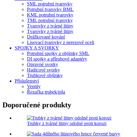
SML potrubní tvarovky
Potrubní tvarovky BML
KML potrubní tvarovky
TML potrubní tvarovky
Tvarovky z tvárné litiny
Tvarovky z tvárné litiny
Drážkované kování
Lisovací tvarovky z nerezové oceli
SPOJKY A SVORKY
Potrubní spojky a objímky SML
DI spojky a přírubové adaptéry
Opravné svorky
Hadicové svorky
Trubkové objímky
Příslušenství
Ventily
Řezačka trubek/pila
Doporučené produkty
Trubky z tvárné litiny odolné proti korozi