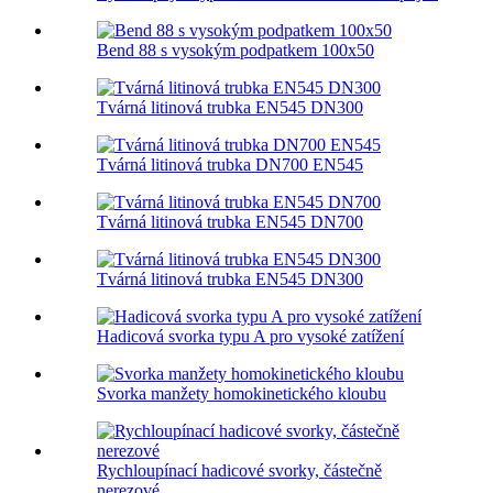
Bend 88 s vysokým podpatkem 100x50
Tvárná litinová trubka EN545 DN300
Tvárná litinová trubka DN700 EN545
Tvárná litinová trubka EN545 DN700
Tvárná litinová trubka EN545 DN300
Hadicová svorka typu A pro vysoké zatížení
Svorka manžety homokinetického kloubu
Rychloupínací hadicové svorky, částečně
nerezové