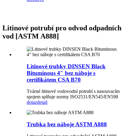
Litinové potrubí pro odvod odpadních
vod [ASTM A888]
Litinové trubky DINSEN Black
Bituminous 4″ bez náboje s
certifikátem CSA B70
Tvárné litinové vodovodní potrubí s nasouvacím
spojem splňuje normy ISO2531/EN545/EN598
dotaz
detail
Trubka bez náboje ASTM A888