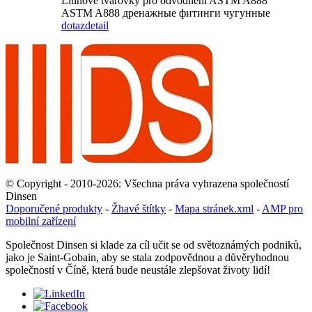
Litinové tvarovky pro odvodnění ASTM A888
ASTM A888 дренажные фитинги чугунные
dotaz
detail
© Copyright - 2010-2026: Všechna práva vyhrazena společností
Dinsen
Doporučené produkty
-
Žhavé štítky
-
Mapa stránek.xml
-
AMP pro
mobilní zařízení
Společnost Dinsen si klade za cíl učit se od světoznámých podniků,
jako je Saint-Gobain, aby se stala zodpovědnou a důvěryhodnou
společností v Číně, která bude neustále zlepšovat životy lidí!