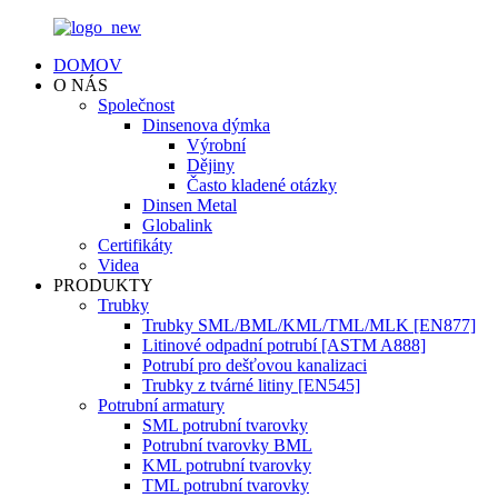
DOMOV
O NÁS
Společnost
Dinsenova dýmka
Výrobní
Dějiny
Často kladené otázky
Dinsen Metal
Globalink
Certifikáty
Videa
PRODUKTY
Trubky
Trubky SML/BML/KML/TML/MLK [EN877]
Litinové odpadní potrubí [ASTM A888]
Potrubí pro dešťovou kanalizaci
Trubky z tvárné litiny [EN545]
Potrubní armatury
SML potrubní tvarovky
Potrubní tvarovky BML
KML potrubní tvarovky
TML potrubní tvarovky