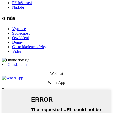
Příslušenství
Nádobí
o nás
Výrobce
Společnost
Osvědčení
Dějiny
Často kladené otázky
Videa
Odeslat e-mail
WeChat
WhatsApp
x