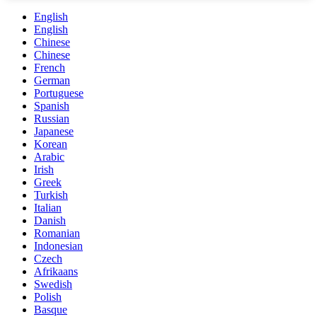
English
English
Chinese
Chinese
French
German
Portuguese
Spanish
Russian
Japanese
Korean
Arabic
Irish
Greek
Turkish
Italian
Danish
Romanian
Indonesian
Czech
Afrikaans
Swedish
Polish
Basque