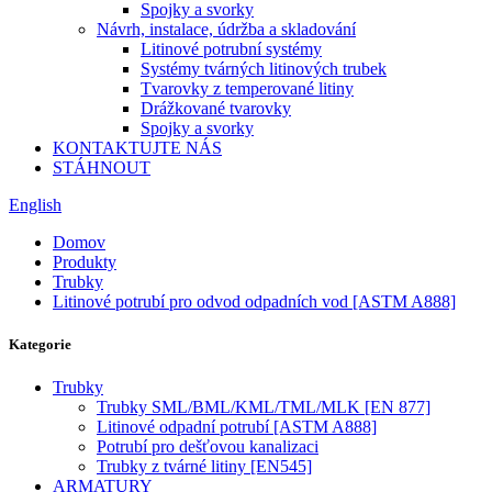
Spojky a svorky
Návrh, instalace, údržba a skladování
Litinové potrubní systémy
Systémy tvárných litinových trubek
Tvarovky z temperované litiny
Drážkované tvarovky
Spojky a svorky
KONTAKTUJTE NÁS
STÁHNOUT
English
Domov
Produkty
Trubky
Litinové potrubí pro odvod odpadních vod [ASTM A888]
Kategorie
Trubky
Trubky SML/BML/KML/TML/MLK [EN 877]
Litinové odpadní potrubí [ASTM A888]
Potrubí pro dešťovou kanalizaci
Trubky z tvárné litiny [EN545]
ARMATURY