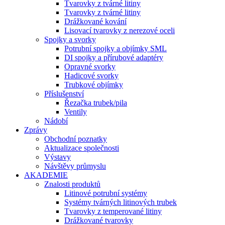
Tvarovky z tvárné litiny
Tvarovky z tvárné litiny
Drážkované kování
Lisovací tvarovky z nerezové oceli
Spojky a svorky
Potrubní spojky a objímky SML
DI spojky a přírubové adaptéry
Opravné svorky
Hadicové svorky
Trubkové objímky
Příslušenství
Řezačka trubek/pila
Ventily
Nádobí
Zprávy
Obchodní poznatky
Aktualizace společnosti
Výstavy
Návštěvy průmyslu
AKADEMIE
Znalosti produktů
Litinové potrubní systémy
Systémy tvárných litinových trubek
Tvarovky z temperované litiny
Drážkované tvarovky