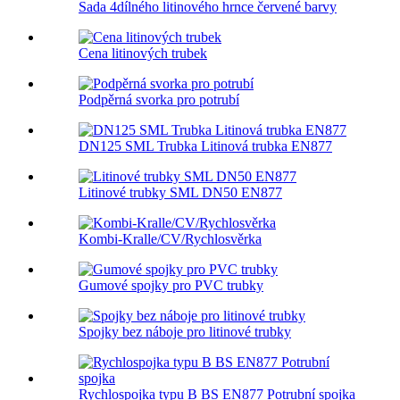
Sada 4dílného litinového hrnce červené barvy
Cena litinových trubek
Podpěrná svorka pro potrubí
DN125 SML Trubka Litinová trubka EN877
Litinové trubky SML DN50 EN877
Kombi-Kralle/CV/Rychlosvěrka
Gumové spojky pro PVC trubky
Spojky bez náboje pro litinové trubky
Rychlospojka typu B BS EN877 Potrubní spojka