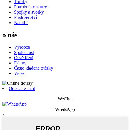
Trubky
Potrubní armatury
Spojky a svorky
Příslušenství
Nádobí
o nás
Výrobce
Společnost
Osvědčení
Dějiny
Často kladené otázky
Videa
Odeslat e-mail
WeChat
WhatsApp
x