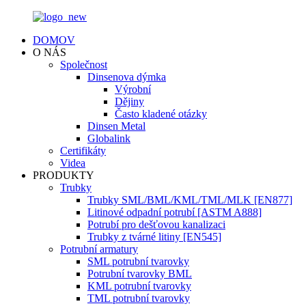
DOMOV
O NÁS
Společnost
Dinsenova dýmka
Výrobní
Dějiny
Často kladené otázky
Dinsen Metal
Globalink
Certifikáty
Videa
PRODUKTY
Trubky
Trubky SML/BML/KML/TML/MLK [EN877]
Litinové odpadní potrubí [ASTM A888]
Potrubí pro dešťovou kanalizaci
Trubky z tvárné litiny [EN545]
Potrubní armatury
SML potrubní tvarovky
Potrubní tvarovky BML
KML potrubní tvarovky
TML potrubní tvarovky