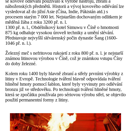
se kovové odlévání používalo k výrobě nástrojů, zbraní a
náboženských předmětů. Historii a vývoj kovového odlévání lze
vysledovat až do jižní Asie (Čína, Indie, Pákistán atd.) s
procesem starým 7 000 let. Nejstarším dochovaným odlitkem je
měděná žába z roku 3200 př. n. l.
1300 př. n. l., Obdélníkový kotel Simuwu v Číně o hmotnosti
875 kg odhaluje vysokou úroveň techniky a umění slévání.
Představuje nejvyšší slévárenský počin dynastie Šang (1600-
1046 př. n. l.).
Železný meč s nefritovou rukojetí z roku 800 př. n. l. je nejstarší
známou litinovou výrobou v Číně, což je známkou vstupu Číny
do doby železné.
Kolem roku 1400 byly hlavně zbraní a střely prvními výrobky z
litiny v Evropě. Technologie tváření hlavně odpovídala tváření
hliněné hmoty pomocí šablon, které byly vyvinuty pro odlévání
bronzu již ve středověku. Po technologii tváření hliněné hmoty,
která se zpočátku používala pro sériovou výrobu střel, se objevilo
použití permanentní formy z litiny.