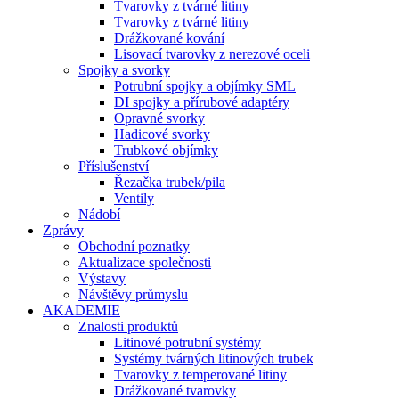
Tvarovky z tvárné litiny
Tvarovky z tvárné litiny
Drážkované kování
Lisovací tvarovky z nerezové oceli
Spojky a svorky
Potrubní spojky a objímky SML
DI spojky a přírubové adaptéry
Opravné svorky
Hadicové svorky
Trubkové objímky
Příslušenství
Řezačka trubek/pila
Ventily
Nádobí
Zprávy
Obchodní poznatky
Aktualizace společnosti
Výstavy
Návštěvy průmyslu
AKADEMIE
Znalosti produktů
Litinové potrubní systémy
Systémy tvárných litinových trubek
Tvarovky z temperované litiny
Drážkované tvarovky