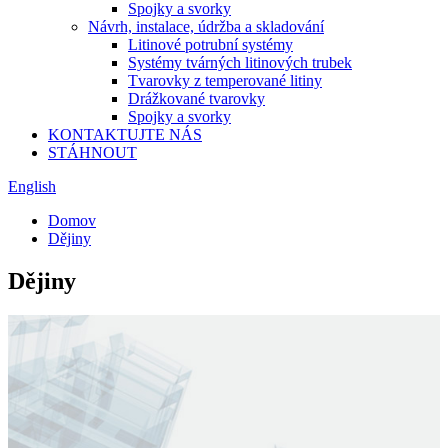
Spojky a svorky
Návrh, instalace, údržba a skladování
Litinové potrubní systémy
Systémy tvárných litinových trubek
Tvarovky z temperované litiny
Drážkované tvarovky
Spojky a svorky
KONTAKTUJTE NÁS
STÁHNOUT
English
Domov
Dějiny
Dějiny