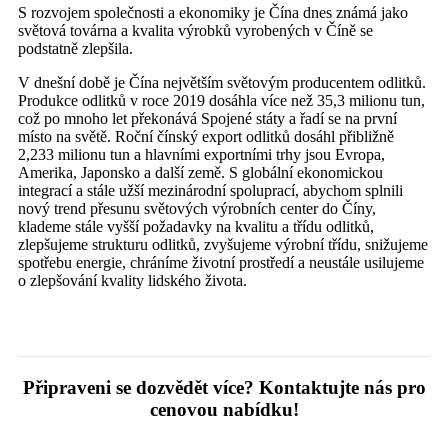
S rozvojem společnosti a ekonomiky je Čína dnes známá jako
světová továrna a kvalita výrobků vyrobených v Číně se
podstatně zlepšila.
V dnešní době je Čína největším světovým producentem odlitků.
Produkce odlitků v roce 2019 dosáhla více než 35,3 milionu tun,
což po mnoho let překonává Spojené státy a řadí se na první
místo na světě. Roční čínský export odlitků dosáhl přibližně
2,233 milionu tun a hlavními exportními trhy jsou Evropa,
Amerika, Japonsko a další země. S globální ekonomickou
integrací a stále užší mezinárodní spoluprací, abychom splnili
nový trend přesunu světových výrobních center do Číny,
klademe stále vyšší požadavky na kvalitu a třídu odlitků,
zlepšujeme strukturu odlitků, zvyšujeme výrobní třídu, snižujeme
spotřebu energie, chráníme životní prostředí a neustále usilujeme
o zlepšování kvality lidského života.
Připraveni se dozvědět více? Kontaktujte nás pro
cenovou nabídku!