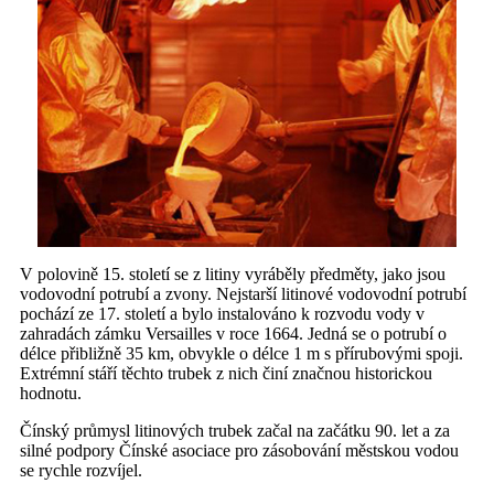
V polovině 15. století se z litiny vyráběly předměty, jako jsou
vodovodní potrubí a zvony. Nejstarší litinové vodovodní potrubí
pochází ze 17. století a bylo instalováno k rozvodu vody v
zahradách zámku Versailles v roce 1664. Jedná se o potrubí o
délce přibližně 35 km, obvykle o délce 1 m s přírubovými spoji.
Extrémní stáří těchto trubek z nich činí značnou historickou
hodnotu.
Čínský průmysl litinových trubek začal na začátku 90. let a za
silné podpory Čínské asociace pro zásobování městskou vodou
se rychle rozvíjel.