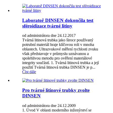
Laboratoř DINSEN dokončila test
sféroidizace tvárné litiny
od administrátora dne 24.12.2017
Tvárná litinová trubka jako široce používaný
potrubní materiál hraje klíčovou roli v mnoha
oblastech. Ultrazvukové měření rychlosti zvuku
však představuje v průmyslu uznávanou a
spolehlivou metodu pro ověření materiálové
integrity součástí. 1. Tvárná litinová trubka a její
použití Tvárná litinová trubka DINSEN je p...
Číst dále
Pro tvárné litinové trubky zvolte
DINSEN
od administrátora dne 24.12.2009
1. Úvod V oblasti moderního inženýrství se