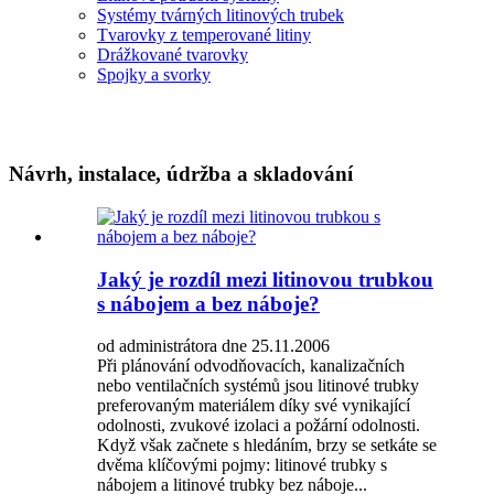
Systémy tvárných litinových trubek
Tvarovky z temperované litiny
Drážkované tvarovky
Spojky a svorky
Návrh, instalace, údržba a skladování
Jaký je rozdíl mezi litinovou trubkou
s nábojem a bez náboje?
od administrátora dne 25.11.2006
Při plánování odvodňovacích, kanalizačních
nebo ventilačních systémů jsou litinové trubky
preferovaným materiálem díky své vynikající
odolnosti, zvukové izolaci a požární odolnosti.
Když však začnete s hledáním, brzy se setkáte se
dvěma klíčovými pojmy: litinové trubky s
nábojem a litinové trubky bez náboje...