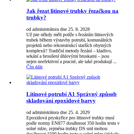
Jak řezat litinové trubky řezačkou na
trubky?
od administrátora dne 25. 8. 2028
Už jste někdy měli potíže s řezáním litinových
trubek během výstavby potrubí, komunálních
projektů nebo rekonstrukcí starších obytných
komplexů? Tradiční metody řezání – kladivo,
sekání a broušení úhlovými bruskami – jsou
nejen neefektivní a pracné, ale také produkují ...
Číst dále
Litinové potrubí A1 Správný způsob
skladování epoxidové barvy
od administrátora dne 25. 4. 2029
Epoxidová pryskyřice pro litinové trubky musí
podle normy EN877 dosáhnout 350 hodin testu v
solné mlze, zejména trubky DS sml mohou
dosáhnout 1500 hodin testu v solné mlze (získaly