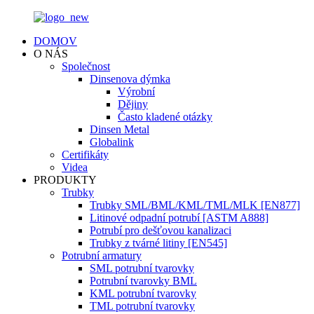
DOMOV
O NÁS
Společnost
Dinsenova dýmka
Výrobní
Dějiny
Často kladené otázky
Dinsen Metal
Globalink
Certifikáty
Videa
PRODUKTY
Trubky
Trubky SML/BML/KML/TML/MLK [EN877]
Litinové odpadní potrubí [ASTM A888]
Potrubí pro dešťovou kanalizaci
Trubky z tvárné litiny [EN545]
Potrubní armatury
SML potrubní tvarovky
Potrubní tvarovky BML
KML potrubní tvarovky
TML potrubní tvarovky