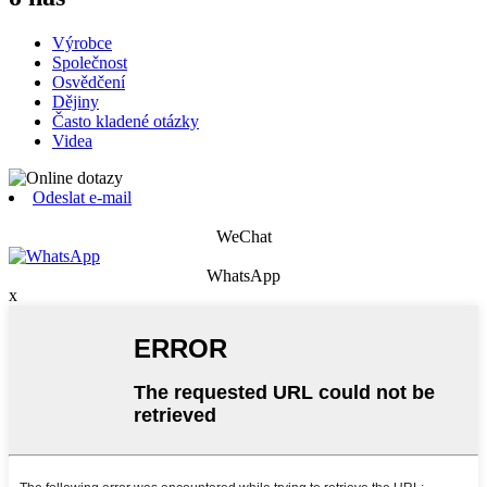
Výrobce
Společnost
Osvědčení
Dějiny
Často kladené otázky
Videa
Odeslat e-mail
WeChat
WhatsApp
x