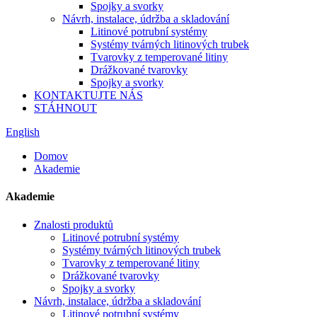
Spojky a svorky
Návrh, instalace, údržba a skladování
Litinové potrubní systémy
Systémy tvárných litinových trubek
Tvarovky z temperované litiny
Drážkované tvarovky
Spojky a svorky
KONTAKTUJTE NÁS
STÁHNOUT
English
Domov
Akademie
Akademie
Znalosti produktů
Litinové potrubní systémy
Systémy tvárných litinových trubek
Tvarovky z temperované litiny
Drážkované tvarovky
Spojky a svorky
Návrh, instalace, údržba a skladování
Litinové potrubní systémy