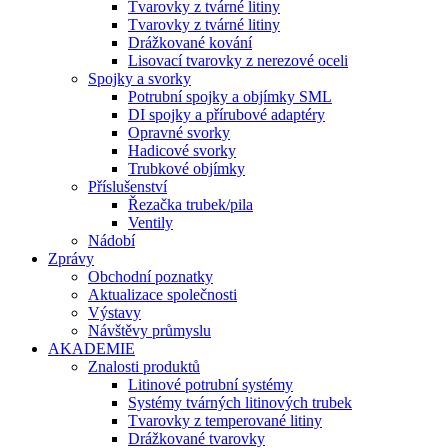
Tvarovky z tvárné litiny
Tvarovky z tvárné litiny
Drážkované kování
Lisovací tvarovky z nerezové oceli
Spojky a svorky
Potrubní spojky a objímky SML
DI spojky a přírubové adaptéry
Opravné svorky
Hadicové svorky
Trubkové objímky
Příslušenství
Řezačka trubek/pila
Ventily
Nádobí
Zprávy
Obchodní poznatky
Aktualizace společnosti
Výstavy
Návštěvy průmyslu
AKADEMIE
Znalosti produktů
Litinové potrubní systémy
Systémy tvárných litinových trubek
Tvarovky z temperované litiny
Drážkované tvarovky