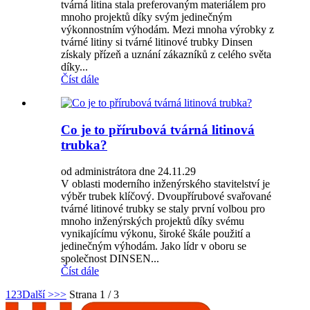
tvárná litina stala preferovaným materiálem pro
mnoho projektů díky svým jedinečným
výkonnostním výhodám. Mezi mnoha výrobky z
tvárné litiny si tvárné litinové trubky Dinsen
získaly přízeň a uznání zákazníků z celého světa
díky...
Číst dále
Co je to přírubová tvárná litinová
trubka?
od administrátora dne 24.11.29
V oblasti moderního inženýrského stavitelství je
výběr trubek klíčový. Dvoupřírubové svařované
tvárné litinové trubky se staly první volbou pro
mnoho inženýrských projektů díky svému
vynikajícímu výkonu, široké škále použití a
jedinečným výhodám. Jako lídr v oboru se
společnost DINSEN...
Číst dále
1
2
3
Další >
>>
Strana 1 / 3