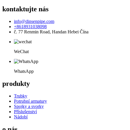
kontaktujte nás
info@dinsenpipe.com
+8618931038098
č. 77 Renmin Road, Handan Hebei Čína
WeChat
WhatsApp
produkty
Trubky
Potrubní armatury
Spojky a svorky
Příslušenství
Nádobí
o nás