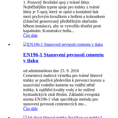
1. Posuvný flexibilní spoj z tvárné litiny
Nejběžnějším typem spoje pro trubky z tvárné
litiny je T-spoj, který se opírá o kontaktní tlak
mezi pryžovým kroužkem a hrdlem a kohoutkem
(částečně generovaný předběžným stlačením
během instalace), aby se vytvořilo těsnění proti
kapalinám. Konstrukce hrdla...
Číst dále
EN196-1 Stanovení pevnosti cementu
v tlaku
od administrátora dne 25. 9. 2016
Cementová maltová výstelka pro tvárné litinové
trubky se používá především k prevenci koroze a
usazování vodního kamene na vnitřní stěně
trubky, k zajištění kvality vody a ke snížení
hydraulických ztrát třením. Základní evropská
norma EN196-1 však specifikuje metodu pro
stanovení pevnosti cementových mo...
Číst dále