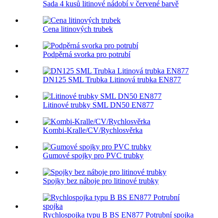
Sada 4 kusů litinové nádobí v červené barvě
Cena litinových trubek
Podpěrná svorka pro potrubí
DN125 SML Trubka Litinová trubka EN877
Litinové trubky SML DN50 EN877
Kombi-Kralle/CV/Rychlosvěrka
Gumové spojky pro PVC trubky
Spojky bez náboje pro litinové trubky
Rychlospojka typu B BS EN877 Potrubní spojka