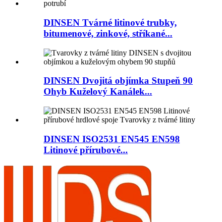
DINSEN Tvárné litinové trubky,
bitumenové, zinkové, stříkané...
DINSEN Dvojitá objímka Stupeň 90
Ohyb Kuželový Kanálek...
DINSEN ISO2531 EN545 EN598
Litinové přírubové...