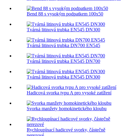
Bend 88 s vysokým podpatkem 100x50
Tvárná litinová trubka EN545 DN300
Tvárná litinová trubka DN700 EN545
Tvárná litinová trubka EN545 DN700
Tvárná litinová trubka EN545 DN300
Hadicová svorka typu A pro vysoké zatížení
Svorka manžety homokinetického kloubu
Rychloupínací hadicové svorky, částečně
nerezové