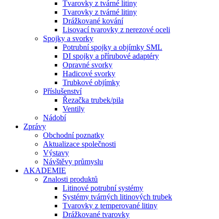
Tvarovky z tvárné litiny
Tvarovky z tvárné litiny
Drážkované kování
Lisovací tvarovky z nerezové oceli
Spojky a svorky
Potrubní spojky a objímky SML
DI spojky a přírubové adaptéry
Opravné svorky
Hadicové svorky
Trubkové objímky
Příslušenství
Řezačka trubek/pila
Ventily
Nádobí
Zprávy
Obchodní poznatky
Aktualizace společnosti
Výstavy
Návštěvy průmyslu
AKADEMIE
Znalosti produktů
Litinové potrubní systémy
Systémy tvárných litinových trubek
Tvarovky z temperované litiny
Drážkované tvarovky