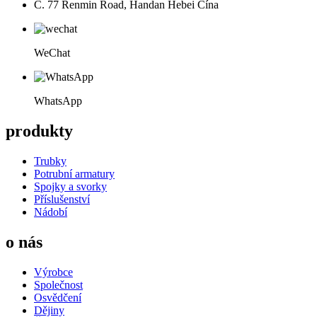
Č. 77 Renmin Road, Handan Hebei Čína
WeChat
WhatsApp
produkty
Trubky
Potrubní armatury
Spojky a svorky
Příslušenství
Nádobí
o nás
Výrobce
Společnost
Osvědčení
Dějiny