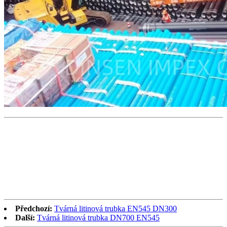
Předchozí:
Tvárná litinová trubka EN545 DN300
Další:
Tvárná litinová trubka DN700 EN545