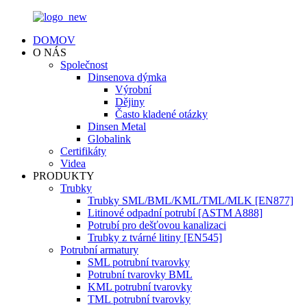
DOMOV
O NÁS
Společnost
Dinsenova dýmka
Výrobní
Dějiny
Často kladené otázky
Dinsen Metal
Globalink
Certifikáty
Videa
PRODUKTY
Trubky
Trubky SML/BML/KML/TML/MLK [EN877]
Litinové odpadní potrubí [ASTM A888]
Potrubí pro dešťovou kanalizaci
Trubky z tvárné litiny [EN545]
Potrubní armatury
SML potrubní tvarovky
Potrubní tvarovky BML
KML potrubní tvarovky
TML potrubní tvarovky