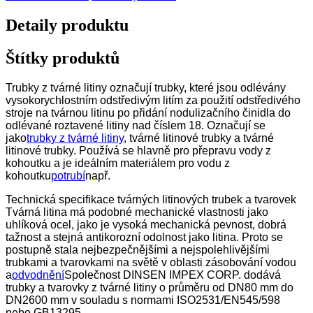
Detaily produktu
Štítky produktů
Trubky z tvárné litiny označují trubky, které jsou odlévány
vysokorychlostním odstředivým litím za použití odstředivého
stroje na tvárnou litinu po přidání nodulizačního činidla do
odlévané roztavené litiny nad číslem 18. Označují se
jako
trubky z tvárné litiny
, tvárné litinové trubky a tvárné
litinové trubky. Používá se hlavně pro přepravu vody z
kohoutku a je ideálním materiálem pro vodu z
kohoutku
potrubí
např.
Technická specifikace tvárných litinových trubek a tvarovek
Tvárná litina má podobné mechanické vlastnosti jako
uhlíková ocel, jako je vysoká mechanická pevnost, dobrá
tažnost a stejná antikorozní odolnost jako litina. Proto se
postupně stala nejbezpečnějšími a nejspolehlivějšími
trubkami a tvarovkami na světě v oblasti zásobování vodou
a
odvodnění
Společnost DINSEN IMPEX CORP. dodává
trubky a tvarovky z tvárné litiny o průměru od DN80 mm do
DN2600 mm v souladu s normami ISO2531/EN545/598
nebo GB13295.