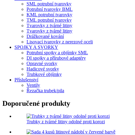
SML potrubní tvarovky
Potrubní tvarovky BML
KML potrubní tvarovky
TML potrubní tvarovky
Tvarovky z tvárné litiny
Tvarovky z tvárné litiny
Drážkované kování
Lisovací tvarovky z nerezové oceli
SPOJKY A SVORKY
Potrubní spojky a objímky SML
DI spojky a přírubové adaptéry
Opravné svorky
Hadicové svorky
Trubkové objímky
Příslušenství
Ventily
Řezačka trubek/pila
Doporučené produkty
Trubky z tvárné litiny odolné proti korozi