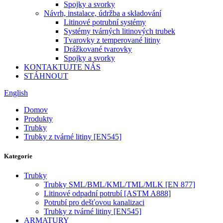
Spojky a svorky
Návrh, instalace, údržba a skladování
Litinové potrubní systémy
Systémy tvárných litinových trubek
Tvarovky z temperované litiny
Drážkované tvarovky
Spojky a svorky
KONTAKTUJTE NÁS
STÁHNOUT
English
Domov
Produkty
Trubky
Trubky z tvárné litiny [EN545]
Kategorie
Trubky
Trubky SML/BML/KML/TML/MLK [EN 877]
Litinové odpadní potrubí [ASTM A888]
Potrubí pro dešťovou kanalizaci
Trubky z tvárné litiny [EN545]
ARMATURY