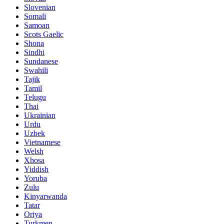
Slovenian
Somali
Samoan
Scots Gaelic
Shona
Sindhi
Sundanese
Swahili
Tajik
Tamil
Telugu
Thai
Ukrainian
Urdu
Uzbek
Vietnamese
Welsh
Xhosa
Yiddish
Yoruba
Zulu
Kinyarwanda
Tatar
Oriya
Turkmen