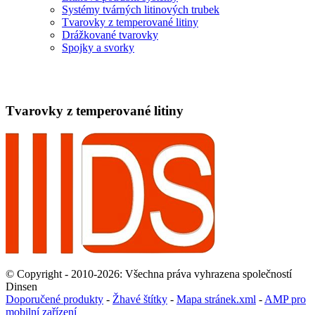
Systémy tvárných litinových trubek
Tvarovky z temperované litiny
Drážkované tvarovky
Spojky a svorky
Tvarovky z temperované litiny
© Copyright - 2010-2026: Všechna práva vyhrazena společností
Dinsen
Doporučené produkty
-
Žhavé štítky
-
Mapa stránek.xml
-
AMP pro
mobilní zařízení