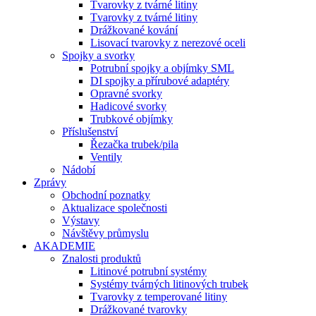
Tvarovky z tvárné litiny
Tvarovky z tvárné litiny
Drážkované kování
Lisovací tvarovky z nerezové oceli
Spojky a svorky
Potrubní spojky a objímky SML
DI spojky a přírubové adaptéry
Opravné svorky
Hadicové svorky
Trubkové objímky
Příslušenství
Řezačka trubek/pila
Ventily
Nádobí
Zprávy
Obchodní poznatky
Aktualizace společnosti
Výstavy
Návštěvy průmyslu
AKADEMIE
Znalosti produktů
Litinové potrubní systémy
Systémy tvárných litinových trubek
Tvarovky z temperované litiny
Drážkované tvarovky