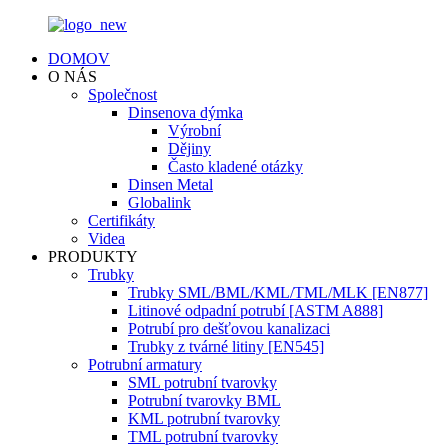
DOMOV
O NÁS
Společnost
Dinsenova dýmka
Výrobní
Dějiny
Často kladené otázky
Dinsen Metal
Globalink
Certifikáty
Videa
PRODUKTY
Trubky
Trubky SML/BML/KML/TML/MLK [EN877]
Litinové odpadní potrubí [ASTM A888]
Potrubí pro dešťovou kanalizaci
Trubky z tvárné litiny [EN545]
Potrubní armatury
SML potrubní tvarovky
Potrubní tvarovky BML
KML potrubní tvarovky
TML potrubní tvarovky