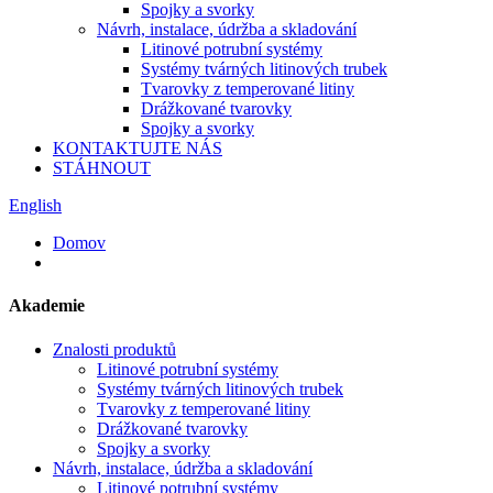
Spojky a svorky
Návrh, instalace, údržba a skladování
Litinové potrubní systémy
Systémy tvárných litinových trubek
Tvarovky z temperované litiny
Drážkované tvarovky
Spojky a svorky
KONTAKTUJTE NÁS
STÁHNOUT
English
Domov
Akademie
Znalosti produktů
Litinové potrubní systémy
Systémy tvárných litinových trubek
Tvarovky z temperované litiny
Drážkované tvarovky
Spojky a svorky
Návrh, instalace, údržba a skladování
Litinové potrubní systémy