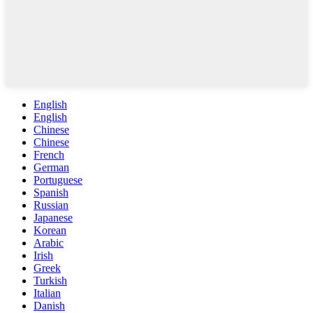
English
English
Chinese
Chinese
French
German
Portuguese
Spanish
Russian
Japanese
Korean
Arabic
Irish
Greek
Turkish
Italian
Danish