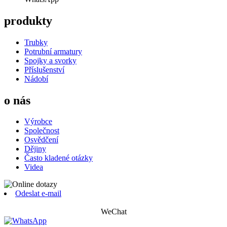
produkty
Trubky
Potrubní armatury
Spojky a svorky
Příslušenství
Nádobí
o nás
Výrobce
Společnost
Osvědčení
Dějiny
Často kladené otázky
Videa
Odeslat e-mail
WeChat