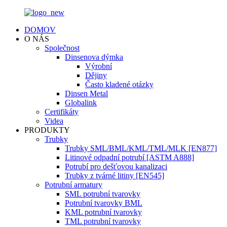
DOMOV
O NÁS
Společnost
Dinsenova dýmka
Výrobní
Dějiny
Často kladené otázky
Dinsen Metal
Globalink
Certifikáty
Videa
PRODUKTY
Trubky
Trubky SML/BML/KML/TML/MLK [EN877]
Litinové odpadní potrubí [ASTM A888]
Potrubí pro dešťovou kanalizaci
Trubky z tvárné litiny [EN545]
Potrubní armatury
SML potrubní tvarovky
Potrubní tvarovky BML
KML potrubní tvarovky
TML potrubní tvarovky