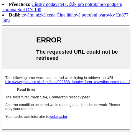
Předchozí:
Čínský dodavatel Držák pro potrubí pro podpěru
komína Sml DN 100
Další:
tovární nízká cena Čína litinové potrubní tvarovky En877
Sml