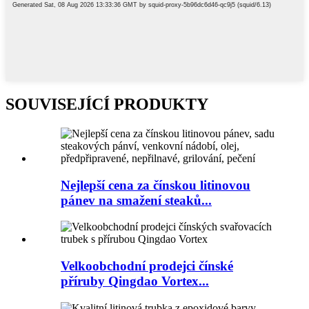
SOUVISEJÍCÍ PRODUKTY
Nejlepší cena za čínskou litinovou
pánev na smažení steaků...
Velkoobchodní prodejci čínské
příruby Qingdao Vortex...