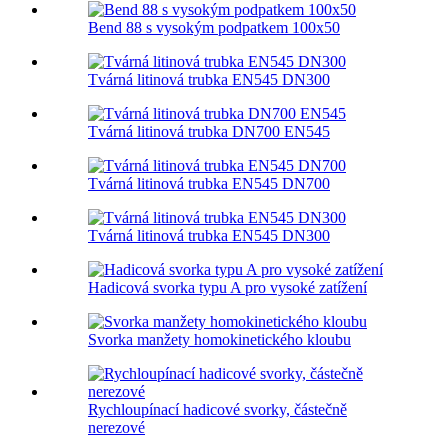
Bend 88 s vysokým podpatkem 100x50
Tvárná litinová trubka EN545 DN300
Tvárná litinová trubka DN700 EN545
Tvárná litinová trubka EN545 DN700
Tvárná litinová trubka EN545 DN300
Hadicová svorka typu A pro vysoké zatížení
Svorka manžety homokinetického kloubu
Rychloupínací hadicové svorky, částečně
nerezové