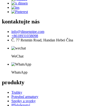
kontaktujte nás
info@dinsenpipe.com
+8618931038098
Č. 77 Renmin Road, Handan Hebei Čína
WeChat
WhatsApp
produkty
Trubky
Potrubní armatury
Spojky a svorky
Příslušenství