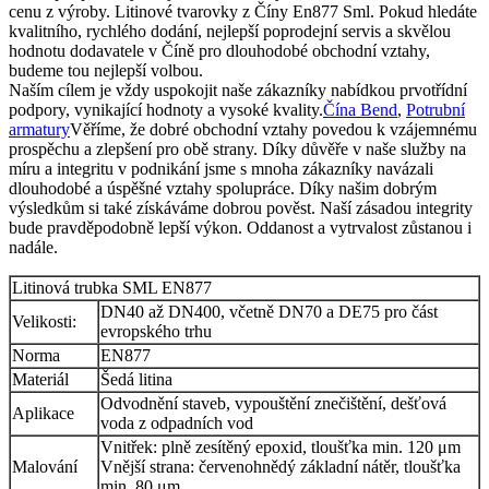
cenu z výroby. Litinové tvarovky z Číny En877 Sml. Pokud hledáte
kvalitního, rychlého dodání, nejlepší poprodejní servis a skvělou
hodnotu dodavatele v Číně pro dlouhodobé obchodní vztahy,
budeme tou nejlepší volbou.
Naším cílem je vždy uspokojit naše zákazníky nabídkou prvotřídní
podpory, vynikající hodnoty a vysoké kvality.
Čína Bend
,
Potrubní
armatury
Věříme, že dobré obchodní vztahy povedou k vzájemnému
prospěchu a zlepšení pro obě strany. Díky důvěře v naše služby na
míru a integritu v podnikání jsme s mnoha zákazníky navázali
dlouhodobé a úspěšné vztahy spolupráce. Díky našim dobrým
výsledkům si také získáváme dobrou pověst. Naší zásadou integrity
bude pravděpodobně lepší výkon. Oddanost a vytrvalost zůstanou i
nadále.
Litinová trubka SML EN877
DN40 až DN400, včetně DN70 a DE75 pro část
Velikosti:
evropského trhu
Norma
EN877
Materiál
Šedá litina
Odvodnění staveb, vypouštění znečištění, dešťová
Aplikace
voda z odpadních vod
Vnitřek: plně zesítěný epoxid, tloušťka min. 120 μm
Malování
Vnější strana: červenohnědý základní nátěr, tloušťka
min. 80 μm