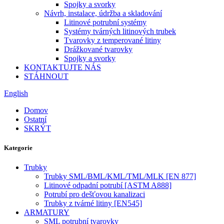
Spojky a svorky
Návrh, instalace, údržba a skladování
Litinové potrubní systémy
Systémy tvárných litinových trubek
Tvarovky z temperované litiny
Drážkované tvarovky
Spojky a svorky
KONTAKTUJTE NÁS
STÁHNOUT
English
Domov
Ostatní
SKRÝT
Kategorie
Trubky
Trubky SML/BML/KML/TML/MLK [EN 877]
Litinové odpadní potrubí [ASTM A888]
Potrubí pro dešťovou kanalizaci
Trubky z tvárné litiny [EN545]
ARMATURY
SML potrubní tvarovky