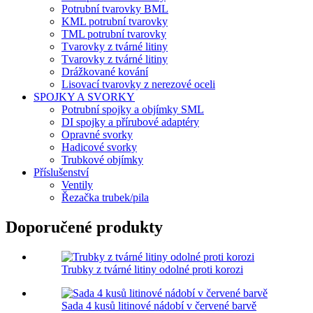
Potrubní tvarovky BML
KML potrubní tvarovky
TML potrubní tvarovky
Tvarovky z tvárné litiny
Tvarovky z tvárné litiny
Drážkované kování
Lisovací tvarovky z nerezové oceli
SPOJKY A SVORKY
Potrubní spojky a objímky SML
DI spojky a přírubové adaptéry
Opravné svorky
Hadicové svorky
Trubkové objímky
Příslušenství
Ventily
Řezačka trubek/pila
Doporučené produkty
Trubky z tvárné litiny odolné proti korozi
Sada 4 kusů litinové nádobí v červené barvě