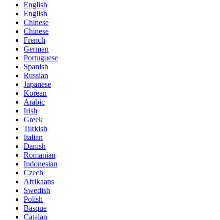
English
English
Chinese
Chinese
French
German
Portuguese
Spanish
Russian
Japanese
Korean
Arabic
Irish
Greek
Turkish
Italian
Danish
Romanian
Indonesian
Czech
Afrikaans
Swedish
Polish
Basque
Catalan