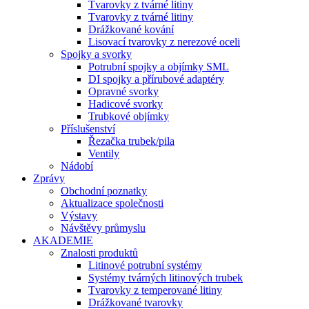
Tvarovky z tvárné litiny
Tvarovky z tvárné litiny
Drážkované kování
Lisovací tvarovky z nerezové oceli
Spojky a svorky
Potrubní spojky a objímky SML
DI spojky a přírubové adaptéry
Opravné svorky
Hadicové svorky
Trubkové objímky
Příslušenství
Řezačka trubek/pila
Ventily
Nádobí
Zprávy
Obchodní poznatky
Aktualizace společnosti
Výstavy
Návštěvy průmyslu
AKADEMIE
Znalosti produktů
Litinové potrubní systémy
Systémy tvárných litinových trubek
Tvarovky z temperované litiny
Drážkované tvarovky