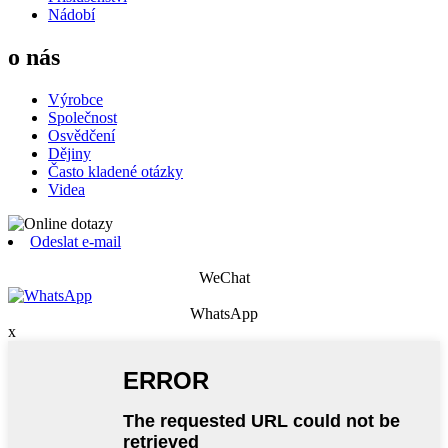
Nádobí
o nás
Výrobce
Společnost
Osvědčení
Dějiny
Často kladené otázky
Videa
Odeslat e-mail
WeChat
WhatsApp
x