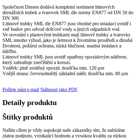
Společnost Dinsen dodává kompletní sortiment litinových
drenážních trubek a tvarovek SML dle normy EN877 od DN 50 do
DN 300.
Litinové trubky SML dle EN877 jsou vhodné pro instalaci uvnitř i
vně budov pro odvod dešťové vody a jiných odpadních vod.
Ve srovnání s plastovými trubkami mají litinové trubky a tvarovky
SML mnoho výhod, jako je šetrnost k životnímu prostředí a dlouhá
životnost, požární ochrana, nízká hlučnost, snadná instalace a
údržba.
Litinové trubky SML jsou uvnitř opatřeny epoxidovým nátěrem,
který zabraňuje znečištění a korozi.
Vnitřek: plně zesítěný epoxid, tloušťka min. 120 μm
Vnější strana: červenohnědý základní nátěr, tloušťka min. 80 μm
Pošlete nám e-mail
Stáhnout jako PDF
Detaily produktu
Štítky produktů
Naším cílem je vždy uspokojit naše zákazníky tím, že nabízíme
zlatou podporu, vynikající hodnotu a vysokou kvalitu za nízkou