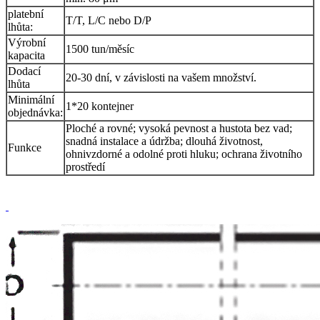
platební
T/T, L/C nebo D/P
lhůta:
Výrobní
1500 tun/měsíc
kapacita
Dodací
20-30 dní, v závislosti na vašem množství.
lhůta
Minimální
1*20 kontejner
objednávka:
Ploché a rovné; vysoká pevnost a hustota bez vad;
snadná instalace a údržba; dlouhá životnost,
Funkce
ohnivzdorné a odolné proti hluku; ochrana životního
prostředí