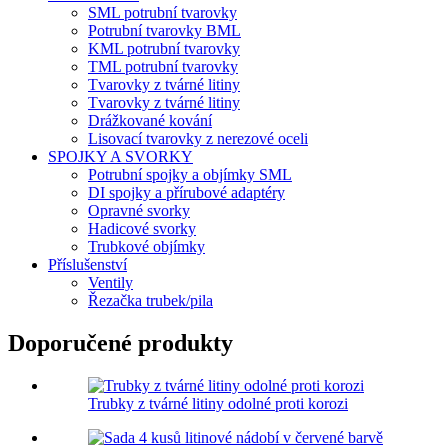
SML potrubní tvarovky
Potrubní tvarovky BML
KML potrubní tvarovky
TML potrubní tvarovky
Tvarovky z tvárné litiny
Tvarovky z tvárné litiny
Drážkované kování
Lisovací tvarovky z nerezové oceli
SPOJKY A SVORKY
Potrubní spojky a objímky SML
DI spojky a přírubové adaptéry
Opravné svorky
Hadicové svorky
Trubkové objímky
Příslušenství
Ventily
Řezačka trubek/pila
Doporučené produkty
Trubky z tvárné litiny odolné proti korozi