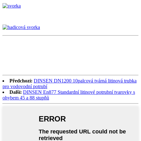
Předchozí:
DINSEN DN1200 10palcová tvárná litinová trubka
pro vodovodní potrubí
Další:
DINSEN En877 Standardní litinové potrubní tvarovky s
ohybem 45 a 88 stupňů