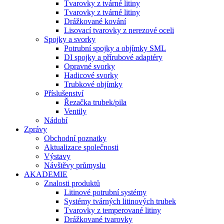
Tvarovky z tvárné litiny
Tvarovky z tvárné litiny
Drážkované kování
Lisovací tvarovky z nerezové oceli
Spojky a svorky
Potrubní spojky a objímky SML
DI spojky a přírubové adaptéry
Opravné svorky
Hadicové svorky
Trubkové objímky
Příslušenství
Řezačka trubek/pila
Ventily
Nádobí
Zprávy
Obchodní poznatky
Aktualizace společnosti
Výstavy
Návštěvy průmyslu
AKADEMIE
Znalosti produktů
Litinové potrubní systémy
Systémy tvárných litinových trubek
Tvarovky z temperované litiny
Drážkované tvarovky