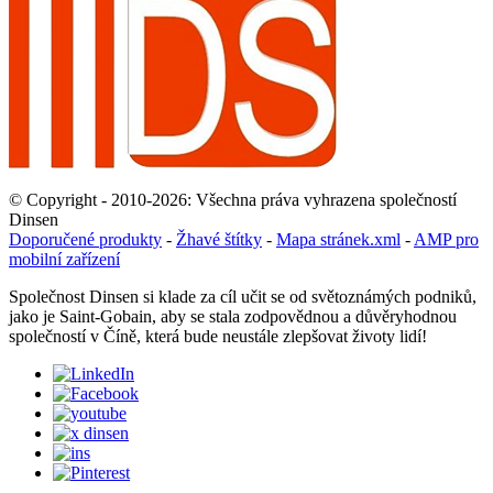
© Copyright - 2010-2026: Všechna práva vyhrazena společností
Dinsen
Doporučené produkty
-
Žhavé štítky
-
Mapa stránek.xml
-
AMP pro
mobilní zařízení
Společnost Dinsen si klade za cíl učit se od světoznámých podniků,
jako je Saint-Gobain, aby se stala zodpovědnou a důvěryhodnou
společností v Číně, která bude neustále zlepšovat životy lidí!