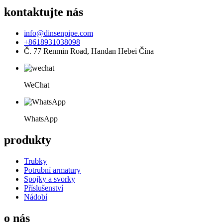
kontaktujte nás
info@dinsenpipe.com
+8618931038098
Č. 77 Renmin Road, Handan Hebei Čína
WeChat
WhatsApp
produkty
Trubky
Potrubní armatury
Spojky a svorky
Příslušenství
Nádobí
o nás