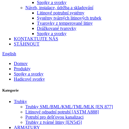
Spojky a svorky
Návrh, instalace, údržba a skladování
Litinové potrubní systémy
Systémy tvárných litinových trubek
Tvarovky z temperované litiny
Drážkované tvarovky
Spojky a svorky
KONTAKTUJTE NÁS
STÁHNOUT
English
Domov
Produkty
Spojky a svorky
Hadicové svorky
Kategorie
Trubky
Trubky SML/BML/KML/TML/MLK [EN 877]
Litinové odpadní potrubí [ASTM A888]
Potrubí pro dešťovou kanalizaci
Trubky z tvárné litiny [EN545]
ARMATURY