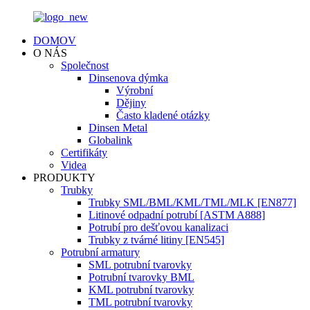
DOMOV
O NÁS
Společnost
Dinsenova dýmka
Výrobní
Dějiny
Často kladené otázky
Dinsen Metal
Globalink
Certifikáty
Videa
PRODUKTY
Trubky
Trubky SML/BML/KML/TML/MLK [EN877]
Litinové odpadní potrubí [ASTM A888]
Potrubí pro dešťovou kanalizaci
Trubky z tvárné litiny [EN545]
Potrubní armatury
SML potrubní tvarovky
Potrubní tvarovky BML
KML potrubní tvarovky
TML potrubní tvarovky