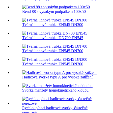
Bend 88 s vysokým podpatkem 100x50
Tvárná litinová trubka EN545 DN300
Tvárná litinová trubka DN700 EN545
Tvárná litinová trubka EN545 DN700
Tvárná litinová trubka EN545 DN300
Hadicová svorka typu A pro vysoké zatížení
Svorka manžety homokinetického kloubu
Rychloupínací hadicové svorky, částečně
nerezové