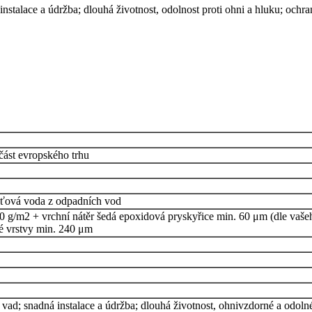
nstalace a údržba; dlouhá životnost, odolnost proti ohni a hluku; ochra
st evropského trhu
ešťová voda z odpadních vod
130 g/m2 + vrchní nátěr šedá epoxidová pryskyřice min. 60 μm (dle vaš
té vrstvy min. 240 μm
vad; snadná instalace a údržba; dlouhá životnost, ohnivzdorné a odolné