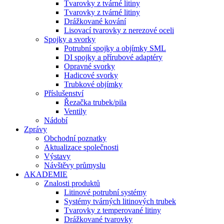
Tvarovky z tvárné litiny
Tvarovky z tvárné litiny
Drážkované kování
Lisovací tvarovky z nerezové oceli
Spojky a svorky
Potrubní spojky a objímky SML
DI spojky a přírubové adaptéry
Opravné svorky
Hadicové svorky
Trubkové objímky
Příslušenství
Řezačka trubek/pila
Ventily
Nádobí
Zprávy
Obchodní poznatky
Aktualizace společnosti
Výstavy
Návštěvy průmyslu
AKADEMIE
Znalosti produktů
Litinové potrubní systémy
Systémy tvárných litinových trubek
Tvarovky z temperované litiny
Drážkované tvarovky