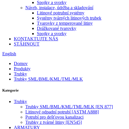
Spojky a svorky
Návrh, instalace, údržba a skladování
Litinové potrubní systémy
Systémy tvárných litinových trubek
Tvarovky z temperované litiny
Drážkované tvarovky
Spojky a svorky
KONTAKTUJTE NÁS
STÁHNOUT
English
Domov
Produkty
Trubky
Trubky SML/BML/KML/TML/MLK
Kategorie
Trubky
Trubky SML/BML/KML/TML/MLK [EN 877]
Litinové odpadní potrubí [ASTM A888]
Potrubí pro dešťovou kanalizaci
Trubky z tvárné litiny [EN545]
ARMATURY