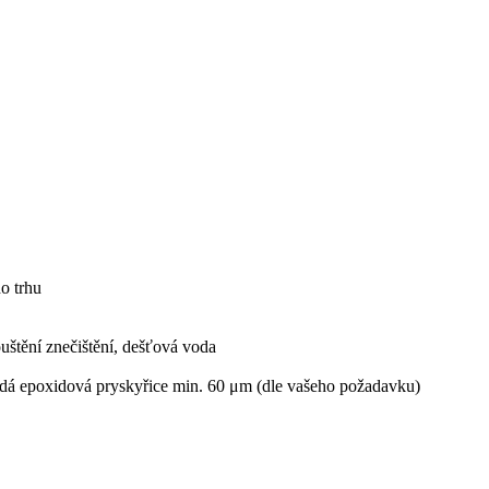
o trhu
uštění znečištění, dešťová voda
šedá epoxidová pryskyřice min. 60 μm (dle vašeho požadavku)