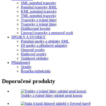
SML potrubní tvarovky
Potrubní tvarovky BML
KML potrubní tvarovky
TML potrubní tvarovky
Tvarovky z tvárné litiny
Tvarovky z tvárné litiny
Drážkované kování
Lisovací tvarovky z nerezové oceli
SPOJKY A SVORKY
Potrubní spojky a objímky SML
DI spojky a přírubové adaptéry
Opravné svorky
Hadicové svorky
Trubkové objímky
Příslušenství
Ventily
Řezačka trubek/pila
Doporučené produkty
Trubky z tvárné litiny odolné proti korozi