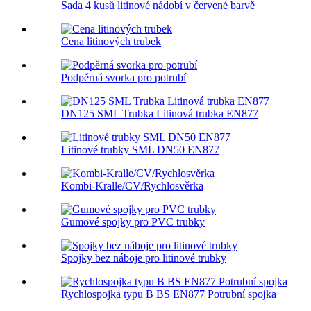
Sada 4 kusů litinové nádobí v červené barvě
Cena litinových trubek
Podpěrná svorka pro potrubí
DN125 SML Trubka Litinová trubka EN877
Litinové trubky SML DN50 EN877
Kombi-Kralle/CV/Rychlosvěrka
Gumové spojky pro PVC trubky
Spojky bez náboje pro litinové trubky
Rychlospojka typu B BS EN877 Potrubní spojka