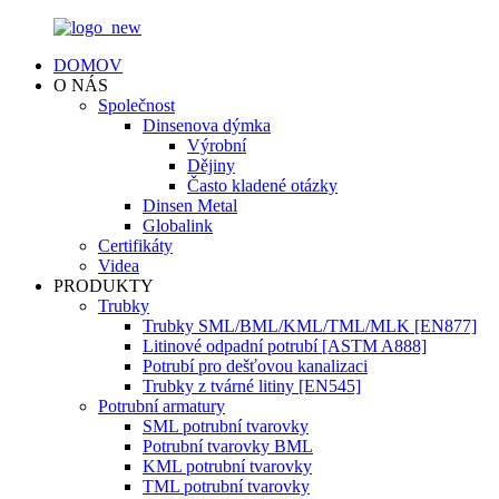
DOMOV
O NÁS
Společnost
Dinsenova dýmka
Výrobní
Dějiny
Často kladené otázky
Dinsen Metal
Globalink
Certifikáty
Videa
PRODUKTY
Trubky
Trubky SML/BML/KML/TML/MLK [EN877]
Litinové odpadní potrubí [ASTM A888]
Potrubí pro dešťovou kanalizaci
Trubky z tvárné litiny [EN545]
Potrubní armatury
SML potrubní tvarovky
Potrubní tvarovky BML
KML potrubní tvarovky
TML potrubní tvarovky