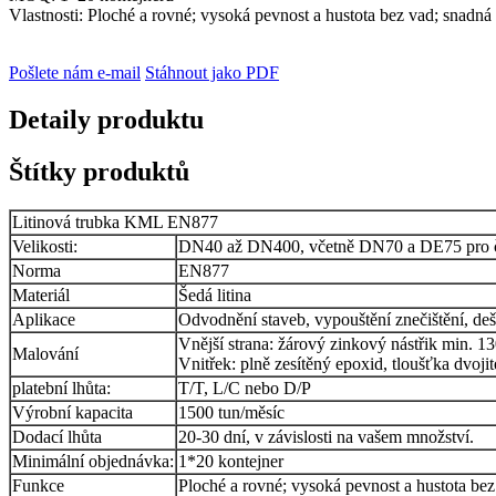
Vlastnosti: Ploché a rovné; vysoká pevnost a hustota bez vad; snadná i
Pošlete nám e-mail
Stáhnout jako PDF
Detaily produktu
Štítky produktů
Litinová trubka KML EN877
Velikosti:
DN40 až DN400, včetně DN70 a DE75 pro čá
Norma
EN877
Materiál
Šedá litina
Aplikace
Odvodnění staveb, vypouštění znečištění, d
Vnější strana: žárový zinkový nástřik min. 
Malování
Vnitřek: plně zesítěný epoxid, tloušťka dvoji
platební lhůta:
T/T, L/C nebo D/P
Výrobní kapacita
1500 tun/měsíc
Dodací lhůta
20-30 dní, v závislosti na vašem množství.
Minimální objednávka:
1*20 kontejner
Funkce
Ploché a rovné; vysoká pevnost a hustota bez 