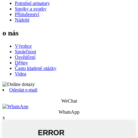
Potrubní armatury
Spojky a svorky
Příslušenství
Nádobí
o nás
Výrobce
Společnost
Osvědčení
Dějiny
Často kladené otázky
Videa
Odeslat e-mail
WeChat
WhatsApp
x