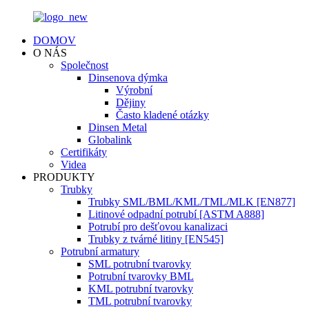
DOMOV
O NÁS
Společnost
Dinsenova dýmka
Výrobní
Dějiny
Často kladené otázky
Dinsen Metal
Globalink
Certifikáty
Videa
PRODUKTY
Trubky
Trubky SML/BML/KML/TML/MLK [EN877]
Litinové odpadní potrubí [ASTM A888]
Potrubí pro dešťovou kanalizaci
Trubky z tvárné litiny [EN545]
Potrubní armatury
SML potrubní tvarovky
Potrubní tvarovky BML
KML potrubní tvarovky
TML potrubní tvarovky