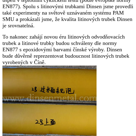
EN877). Spolu s litinovými trubkami Dinsen jsme provedli
také experimenty na světově uznávaném systému PAM
SMU a prokázali jsme, že kvalita litinových trubek Dinsen
je srovnatelná.
To nakonec zahájí novou éru litinových odvodňovacích
trubek a litinové trubky budou schváleny dle normy
EN877 s epoxidovými barvami čínské výroby. Dinsen
bude důvěrně reprezentovat budoucnost litinových trubek
vyrobených v Číně.