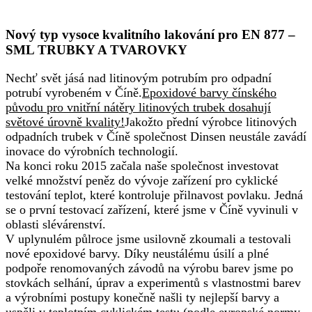
Nový typ vysoce kvalitního lakování pro EN 877 –
SML TRUBKY A TVAROVKY
Nechť svět jásá nad litinovým potrubím pro odpadní
potrubí vyrobeném v Číně.
Epoxidové barvy čínského
původu pro vnitřní nátěry litinových trubek dosahují
světové úrovně kvality!
Jakožto přední výrobce litinových
odpadních trubek v Číně společnost Dinsen neustále zavádí
inovace do výrobních technologií.
Na konci roku 2015 začala naše společnost investovat
velké množství peněz do vývoje zařízení pro cyklické
testování teplot, které kontroluje přilnavost povlaku. Jedná
se o první testovací zařízení, které jsme v Číně vyvinuli v
oblasti slévárenství.
V uplynulém půlroce jsme usilovně zkoumali a testovali
nové epoxidové barvy. Díky neustálému úsilí a plné
podpoře renomovaných závodů na výrobu barev jsme po
stovkách selhání, úprav a experimentů s vlastnostmi barev
a výrobními postupy konečně našli ty nejlepší barvy a
uspěli v teplotním cyklickém testu (podle evropské normy