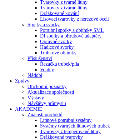
Tvarovky z tvárné litiny
Tvarovky z tvárné litiny
Drážkované kování
Lisovací tvarovky z nerezové oceli
Spojky a svorky
Potrubní spojky a objímky SML
DI spojky a přírubové adaptéry
Opravné svorky
Hadicové svorky
Trubkové objímky
Příslušenství
Řezačka trubek/pila
Ventily
Nádobí
Zprávy
Obchodní poznatky
Aktualizace společnosti
Výstavy
Návštěvy průmyslu
AKADEMIE
Znalosti produktů
Litinové potrubní systémy
Systémy tvárných litinových trubek
Tvarovky z temperované litiny
Drážkované tvarovky