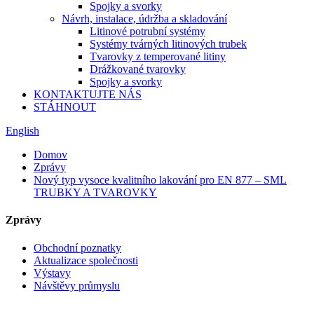
Spojky a svorky
Návrh, instalace, údržba a skladování
Litinové potrubní systémy
Systémy tvárných litinových trubek
Tvarovky z temperované litiny
Drážkované tvarovky
Spojky a svorky
KONTAKTUJTE NÁS
STÁHNOUT
English
Domov
Zprávy
Nový typ vysoce kvalitního lakování pro EN 877 – SML
TRUBKY A TVAROVKY
Zprávy
Obchodní poznatky
Aktualizace společnosti
Výstavy
Návštěvy průmyslu