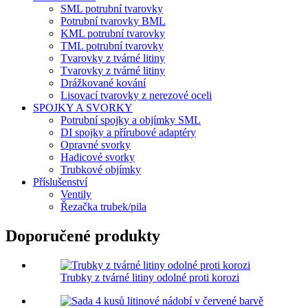
SML potrubní tvarovky
Potrubní tvarovky BML
KML potrubní tvarovky
TML potrubní tvarovky
Tvarovky z tvárné litiny
Tvarovky z tvárné litiny
Drážkované kování
Lisovací tvarovky z nerezové oceli
SPOJKY A SVORKY
Potrubní spojky a objímky SML
DI spojky a přírubové adaptéry
Opravné svorky
Hadicové svorky
Trubkové objímky
Příslušenství
Ventily
Řezačka trubek/pila
Doporučené produkty
Trubky z tvárné litiny odolné proti korozi