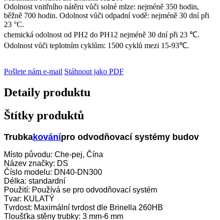
Odolnost vnitřního nátěru vůči solné mlze: nejméně 350 hodin,
běžně 700 hodin. Odolnost vůči odpadní vodě: nejméně 30 dní při
23 °C.
chemická odolnost od PH2 do PH12 nejméně 30 dní při 23 ℃.
Odolnost vůči teplotním cyklům: 1500 cyklů mezi 15-93℃.
Pošlete nám e-mail
Stáhnout jako PDF
Detaily produktu
Štítky produktů
Trubka
kování
pro odvodňovací systémy budov
Místo původu: Che-pej, Čína
Název značky: DS
Číslo modelu: DN40-DN300
Délka: standardní
Použití: Používá se pro odvodňovací systém
Tvar: KULATÝ
Tvrdost: Maximální tvrdost dle Brinella 260HB
Tloušťka stěny trubky: 3 mm-6 mm