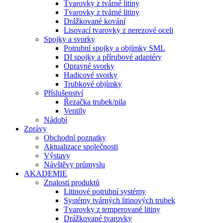
Tvarovky z tvárné litiny
Tvarovky z tvárné litiny
Drážkované kování
Lisovací tvarovky z nerezové oceli
Spojky a svorky
Potrubní spojky a objímky SML
DI spojky a přírubové adaptéry
Opravné svorky
Hadicové svorky
Trubkové objímky
Příslušenství
Řezačka trubek/pila
Ventily
Nádobí
Zprávy
Obchodní poznatky
Aktualizace společnosti
Výstavy
Návštěvy průmyslu
AKADEMIE
Znalosti produktů
Litinové potrubní systémy
Systémy tvárných litinových trubek
Tvarovky z temperované litiny
Drážkované tvarovky