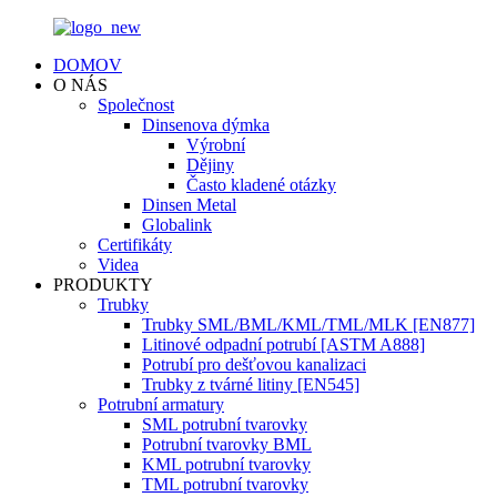
DOMOV
O NÁS
Společnost
Dinsenova dýmka
Výrobní
Dějiny
Často kladené otázky
Dinsen Metal
Globalink
Certifikáty
Videa
PRODUKTY
Trubky
Trubky SML/BML/KML/TML/MLK [EN877]
Litinové odpadní potrubí [ASTM A888]
Potrubí pro dešťovou kanalizaci
Trubky z tvárné litiny [EN545]
Potrubní armatury
SML potrubní tvarovky
Potrubní tvarovky BML
KML potrubní tvarovky
TML potrubní tvarovky