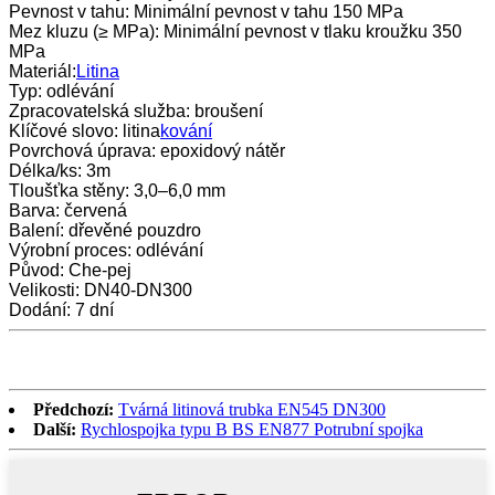
Pevnost v tahu: Minimální pevnost v tahu 150 MPa
Mez kluzu (≥ MPa): Minimální pevnost v tlaku kroužku 350
MPa
Materiál:
Litina
Typ: odlévání
Zpracovatelská služba: broušení
Klíčové slovo: litina
kování
Povrchová úprava: epoxidový nátěr
Délka/ks: 3m
Tloušťka stěny: 3,0–6,0 mm
Barva: červená
Balení: dřevěné pouzdro
Výrobní proces: odlévání
Původ: Che-pej
Velikosti: DN40-DN300
Dodání: 7 dní
Předchozí:
Tvárná litinová trubka EN545 DN300
Další:
Rychlospojka typu B BS EN877 Potrubní spojka