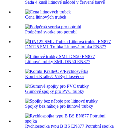
Sada 4 kusů litinové nádobí v červené barvě
Cena litinových trubek
Podpěrná svorka pro potrubí
DN125 SML Trubka Litinová trubka EN877
Litinové trubky SML DN50 EN877
Kombi-Kralle/CV/Rychlosvěrka
Gumové spojky pro PVC trubky
Spojky bez náboje pro litinové trubky
Rychlospojka typu B BS EN877 Potrubní spojka