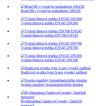
Bend 88 s vysokým podpatkem 100x50
Tvárná litinová trubka EN545 DN300
Tvárná litinová trubka DN700 EN545
Tvárná litinová trubka EN545 DN700
Tvárná litinová trubka EN545 DN300
Hadicová svorka typu A pro vysoké zatížení
Svorka manžety homokinetického kloubu
Rychloupínací hadicové svorky, částečně
nerezové