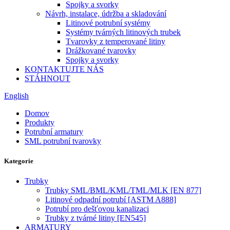
Spojky a svorky
Návrh, instalace, údržba a skladování
Litinové potrubní systémy
Systémy tvárných litinových trubek
Tvarovky z temperované litiny
Drážkované tvarovky
Spojky a svorky
KONTAKTUJTE NÁS
STÁHNOUT
English
Domov
Produkty
Potrubní armatury
SML potrubní tvarovky
Kategorie
Trubky
Trubky SML/BML/KML/TML/MLK [EN 877]
Litinové odpadní potrubí [ASTM A888]
Potrubí pro dešťovou kanalizaci
Trubky z tvárné litiny [EN545]
ARMATURY