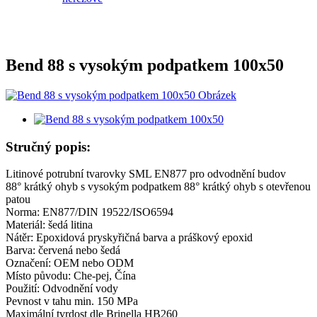
Bend 88 s vysokým podpatkem 100x50
Stručný popis:
Litinové potrubní tvarovky SML EN877 pro odvodnění budov
88° krátký ohyb s vysokým podpatkem 88° krátký ohyb s otevřenou
patou
Norma: EN877/DIN 19522/ISO6594
Materiál: šedá litina
Nátěr: Epoxidová pryskyřičná barva a práškový epoxid
Barva: červená nebo šedá
Označení: OEM nebo ODM
Místo původu: Che-pej, Čína
Použití: Odvodnění vody
Pevnost v tahu min. 150 MPa
Maximální tvrdost dle Brinella HB260